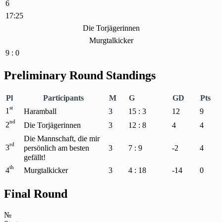
6
17:25
Die Torjägerinnen
Murgtalkicker
9 : 0
Preliminary Round Standings
Pl
Participants
M
G
GD
Pts
st
1
Haramball
3
15 : 3
12
9
nd
2
Die Torjägerinnen
3
12 : 8
4
4
Die Mannschaft, die mir
rd
3
persönlich am besten
3
7 : 9
-2
4
gefällt!
th
4
Murgtalkicker
3
4 : 18
-14
0
Final Round
№