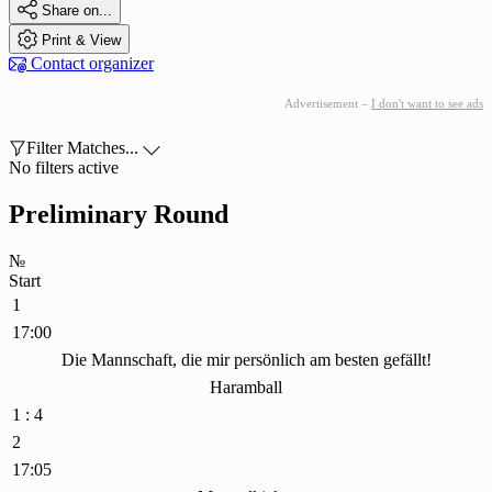

Share on...

Print & View

Contact organizer
Advertisement –
I don't want to see ads

Filter Matches...

No filters active
Preliminary Round
№
Start
1
17:00
Die Mannschaft, die mir persönlich am besten gefällt!
Haramball
1 : 4
2
17:05