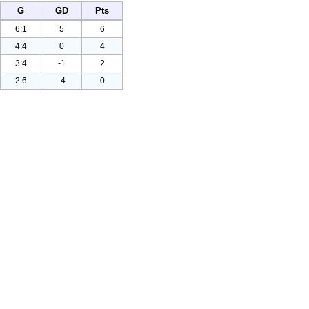
G
GD
Pts
6:1
5
6
4:4
0
4
3:4
-1
2
2:6
-4
0