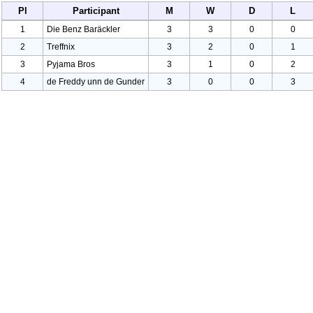
Pl
Participant
M
W
D
L
1
Die Benz Baräckler
3
3
0
0
2
Treffnix
3
2
0
1
3
Pyjama Bros
3
1
0
2
4
de Freddy unn de Gunder
3
0
0
3