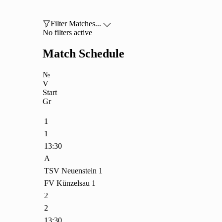

Filter Matches...

No filters active
Match Schedule
№
V
Start
Gr
1
1
13:30
A
TSV Neuenstein 1
FV Künzelsau 1
2
2
13:30