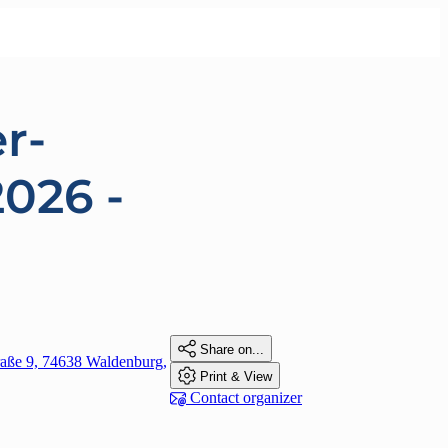
r-
026 -

Share on...
raße 9, 74638 Waldenburg,

Print & View

Contact organizer