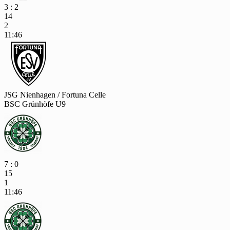
3 : 2
14
2
11:46
JSG Nienhagen / Fortuna Celle
BSC Grünhöfe U9
7 : 0
15
1
11:46