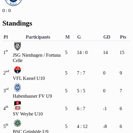
0 : 0
Standings
Pl
Participants
M
G
GD
Pts
st
1
5
14 : 0
14
15
JSG Nienhagen / Fortuna
Celle
nd
2
5
7 : 7
0
9
VFL Kassel U10
rd
3
5
5 : 5
0
7
Habenhauser FV U9
th
4
5
6 : 7
-1
6
SV Weyhe U10
th
5
5
4 : 12
-8
6
BSC Grünhöfe U9