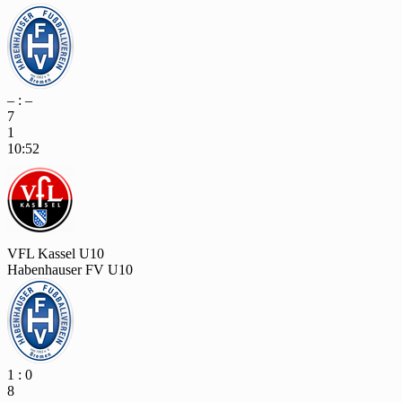
– : –
7
1
10:52
VFL Kassel U10
Habenhauser FV U10
1 : 0
8