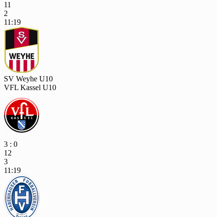
11
2
11:19
SV Weyhe U10
VFL Kassel U10
3 : 0
12
3
11:19