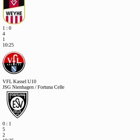
1 : 0
4
1
10:25
VFL Kassel U10
JSG Nienhagen / Fortuna Celle
0 : 1
5
2