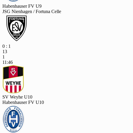
Habenhauser FV U9
JSG Nienhagen / Fortuna Celle
0 : 1
13
1
11:46
SV Weyhe U10
Habenhauser FV U10