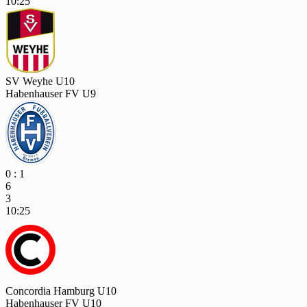
10:25
SV Weyhe U10
Habenhauser FV U9
0 : 1
6
3
10:25
Concordia Hamburg U10
Habenhauser FV U10