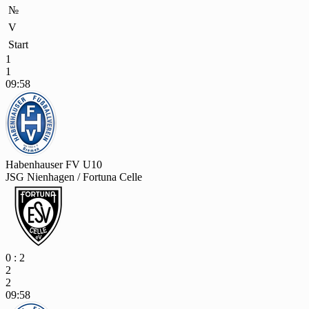
№
V
Start
1
1
09:58
Habenhauser FV U10
JSG Nienhagen / Fortuna Celle
0 : 2
2
2
09:58