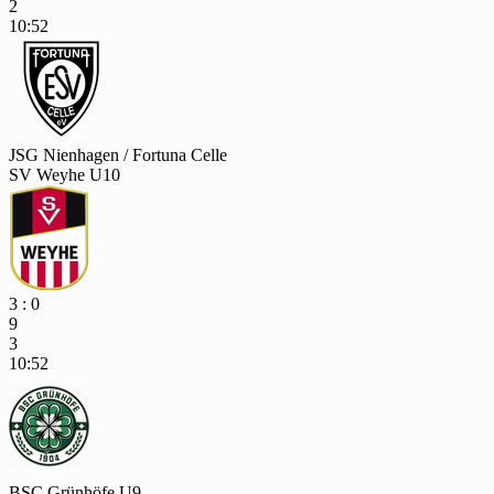
2
10:52
JSG Nienhagen / Fortuna Celle
SV Weyhe U10
3 : 0
9
3
10:52
BSC Grünhöfe U9