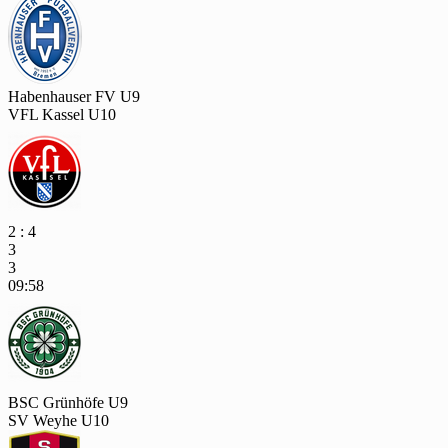
Habenhauser FV U9
VFL Kassel U10
2 : 4
3
3
09:58
BSC Grünhöfe U9
SV Weyhe U10