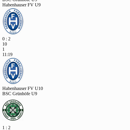
Habenhauser FV U9
0 : 2
10
1
11:19
Habenhauser FV U10
BSC Grünhöfe U9
1 : 2