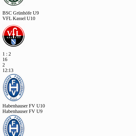
BSC Grünhöfe U9
VFL Kassel U10
1 : 2
16
2
12:13
Habenhauser FV U10
Habenhauser FV U9