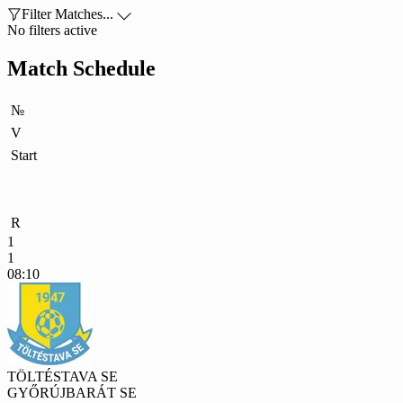

Filter Matches...

No filters active
Match Schedule
№
V
Start
R
1
1
08:10
TÖLTÉSTAVA SE
GYŐRÚJBARÁT SE