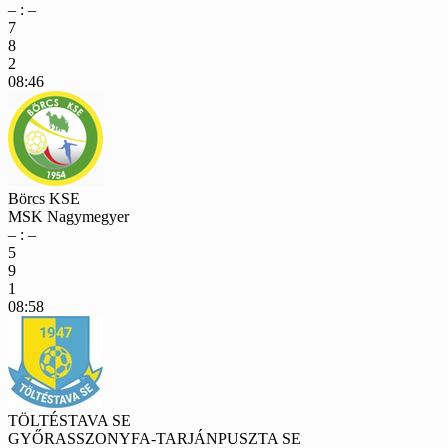
– : –
7
8
2
08:46
Börcs KSE
MSK Nagymegyer
– : –
5
9
1
08:58
TÖLTÉSTAVA SE
GYŐRASSZONYFA-TARJÁNPUSZTA SE