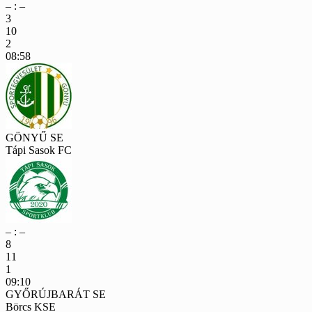
– : –
3
10
2
08:58
GÖNYŰ SE
Tápi Sasok FC
– : –
8
11
1
09:10
GYŐRÚJBARÁT SE
Börcs KSE