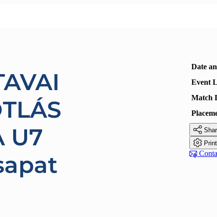
Date a
TAVAI
Event L
Match 
TLÁS
Placem
 U7

Shar

Prin

Contac
sapat