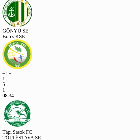
GÖNYŰ SE
Börcs KSE
– : –
1
5
1
08:34
Tápi Sasok FC
TÖLTÉSTAVA SE