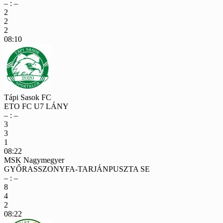
– : –
2
2
2
08:10
Tápi Sasok FC
ETO FC U7 LÁNY
– : –
3
3
1
08:22
MSK Nagymegyer
GYŐRASSZONYFA-TARJÁNPUSZTA SE
– : –
8
4
2
08:22