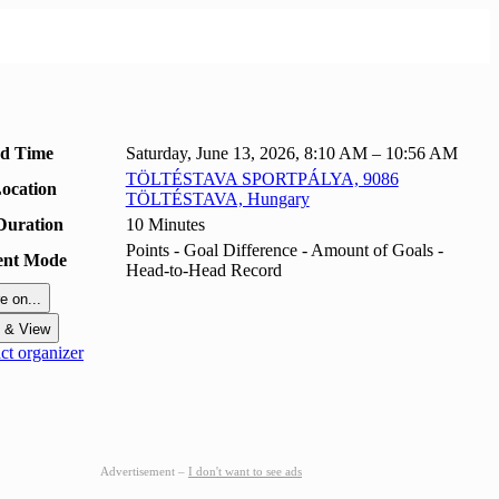
nd Time
Saturday, June 13, 2026, 8:10 AM – 10:56 AM
TÖLTÉSTAVA SPORTPÁLYA, 9086
ocation
TÖLTÉSTAVA, Hungary
Duration
10 Minutes
Points - Goal Difference - Amount of Goals -
ent Mode
Head-to-Head Record
e on...
t & View
t organizer
Advertisement –
I don't want to see ads