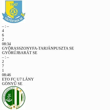
– : –
4
6
2
08:34
GYŐRASSZONYFA-TARJÁNPUSZTA SE
GYŐRÚJBARÁT SE
– : –
2
7
1
08:46
ETO FC U7 LÁNY
GÖNYŰ SE