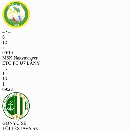
– : –
6
12
2
09:10
MSK Nagymegyer
ETO FC U7 LÁNY
– : –
1
13
1
09:22
GÖNYŰ SE
TÖLTÉSTAVA SE