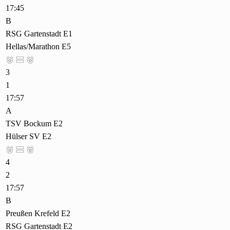
17:45
B
RSG Gartenstadt E1
Hellas/Marathon E5



3
1
17:57
A
TSV Bockum E2
Hülser SV E2



4
2
17:57
B
Preußen Krefeld E2
RSG Gartenstadt E2