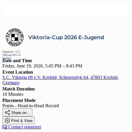
Viktoria-Cup 2026 E-Jugend
Organiser:
S.C.
Viktoria 09 e.V.
Krefeld
Date and Time
Friday, June 19, 2026, 5:45 PM – 8:43 PM
Event Location
S.C. Viktoria 09 e.V. Krefeld, Schroersdyk 64, 47803 Krefeld,
Germany
Match Duration
10 Minutes
Placement Mode
Points - Head-to-Head Record

Share on...

Print & View

Contact organizer