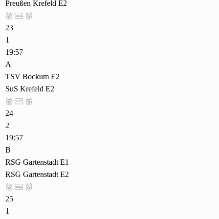
Preußen Krefeld E2



23
1
19:57
A
TSV Bockum E2
SuS Krefeld E2



24
2
19:57
B
RSG Gartenstadt E1
RSG Gartenstadt E2



25
1