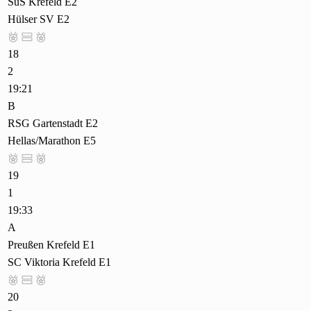
SuS Krefeld E2
Hülser SV E2



18
2
19:21
B
RSG Gartenstadt E2
Hellas/Marathon E5



19
1
19:33
A
Preußen Krefeld E1
SC Viktoria Krefeld E1



20