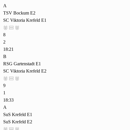
A
TSV Bockum E2
SC Viktoria Krefeld E1



8
2
18:21
B
RSG Gartenstadt E1
SC Viktoria Krefeld E2



9
1
18:33
A
SuS Krefeld E1
SuS Krefeld E2


