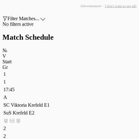
Advertisement –
I don't want to see ads

Filter Matches...

No filters active
Match Schedule
№
V
Start
Gr
1
1
17:45
A
SC Viktoria Krefeld E1
SuS Krefeld E2



2
2