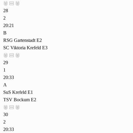



28
2
20:21
B
RSG Gartenstadt E2
SC Viktoria Krefeld E3



29
1
20:33
A
SuS Krefeld E1
TSV Bockum E2



30
2
20:33