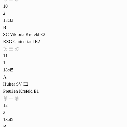
10
2
18:33
B
SC Viktoria Krefeld E2
RSG Gartenstadt E2



11
1
18:45
A
Hülser SV E2
Preußen Krefeld E1



12
2
18:45
B