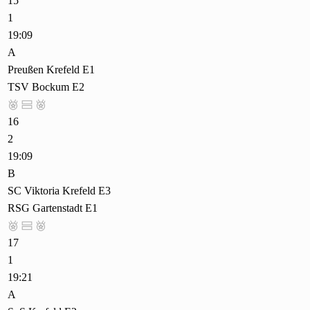
15
1
19:09
A
Preußen Krefeld E1
TSV Bockum E2



16
2
19:09
B
SC Viktoria Krefeld E3
RSG Gartenstadt E1



17
1
19:21
A