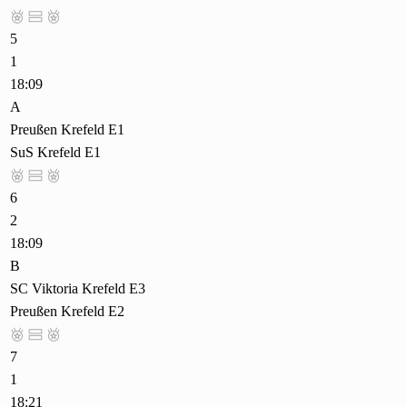



5
1
18:09
A
Preußen Krefeld E1
SuS Krefeld E1



6
2
18:09
B
SC Viktoria Krefeld E3
Preußen Krefeld E2



7
1
18:21