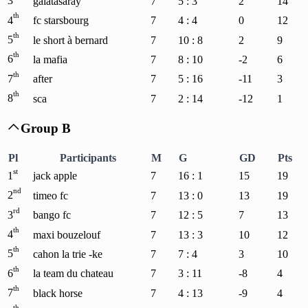
3
galatasaray
7
5 : 3
2
14
th
4
fc starsbourg
7
4 : 4
0
12
th
5
le short à bernard
7
10 : 8
2
9
th
6
la mafia
7
8 : 10
-2
6
th
7
after
7
5 : 16
-11
3
th
8
sca
7
2 : 14
-12
1
Group B

Pl
Participants
M
G
GD
Pts
st
1
jack apple
7
16 : 1
15
19
nd
2
timeo fc
7
13 : 0
13
19
rd
3
bango fc
7
12 : 5
7
13
th
4
maxi bouzelouf
7
13 : 3
10
12
th
5
cahon la trie -ke
7
7 : 4
3
10
th
6
la team du chateau
7
3 : 11
-8
4
th
7
black horse
7
4 : 13
-9
4
th