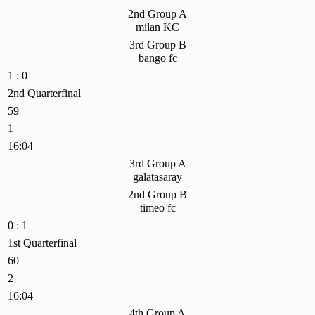
2nd Group A
milan KC
3rd Group B
bango fc
1 : 0
2nd Quarterfinal
59
1
16:04
3rd Group A
galatasaray
2nd Group B
timeo fc
0 : 1
1st Quarterfinal
60
2
16:04
4th Group A