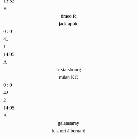
13:52
B
timeo fc
jack apple
0 : 0
41
1
14:05
A
fc starsbourg
milan KC
0 : 0
42
2
14:05
A
galatasaray
le short à bernard