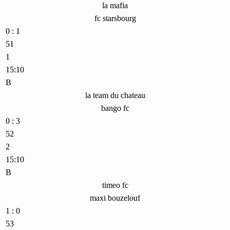
la mafia
fc starsbourg
0 : 1
51
1
15:10
B
la team du chateau
bango fc
0 : 3
52
2
15:10
B
timeo fc
maxi bouzelouf
1 : 0
53