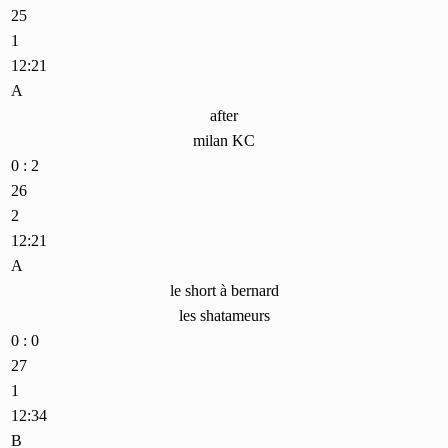
25
1
12:21
A
after
milan KC
0 : 2
26
2
12:21
A
le short à bernard
les shatameurs
0 : 0
27
1
12:34
B