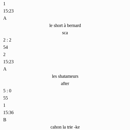
1
15:23
A
le short à bernard
sca
2 : 2
54
2
15:23
A
les shatameurs
after
5 : 0
55
1
15:36
B
cahon la trie -ke