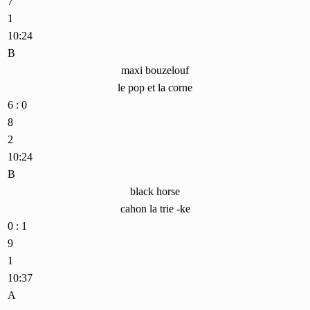
7
1
10:24
B
maxi bouzelouf
le pop et la corne
6 : 0
8
2
10:24
B
black horse
cahon la trie -ke
0 : 1
9
1
10:37
A