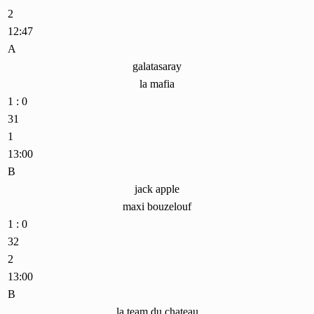
2
12:47
A
galatasaray
la mafia
1 : 0
31
1
13:00
B
jack apple
maxi bouzelouf
1 : 0
32
2
13:00
B
la team du chateau