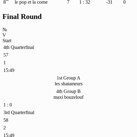
8
le pop et la corne
7
1 : 32
-31
0
Final Round
№
V
Start
4th Quarterfinal
57
1
15:49
1st Group A
les shatameurs
4th Group B
maxi bouzelouf
1 : 0
3rd Quarterfinal
58
2
15:49