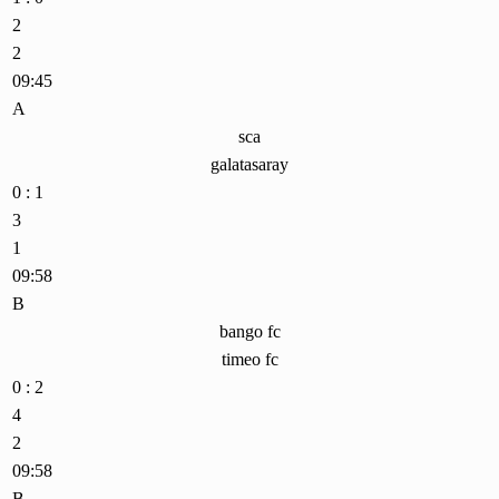
2
2
09:45
A
sca
galatasaray
0 : 1
3
1
09:58
B
bango fc
timeo fc
0 : 2
4
2
09:58
B