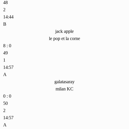
48
2
14:44
B
jack apple
le pop et la corne
8 : 0
49
1
14:57
A
galatasaray
milan KC
0 : 0
50
2
14:57
A