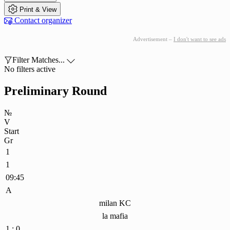

Print & View

Contact organizer
Advertisement –
I don't want to see ads

Filter Matches...

No filters active
Preliminary Round
№
V
Start
Gr
1
1
09:45
A
milan KC
la mafia
1 : 0