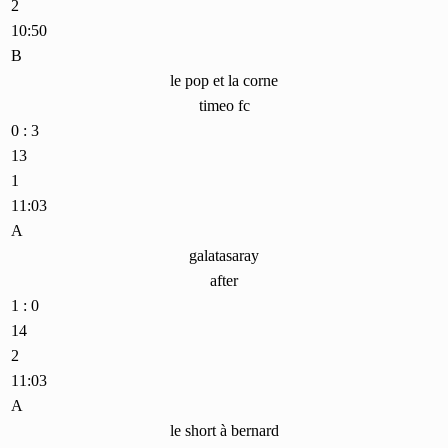
2
10:50
B
le pop et la corne
timeo fc
0 : 3
13
1
11:03
A
galatasaray
after
1 : 0
14
2
11:03
A
le short à bernard