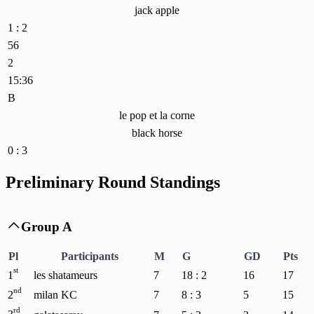
jack apple
1 : 2
56
2
15:36
B
le pop et la corne
black horse
0 : 3
Preliminary Round Standings
Group A

Pl
Participants
M
G
GD
Pts
st
1
les shatameurs
7
18 : 2
16
17
nd
2
milan KC
7
8 : 3
5
15
rd