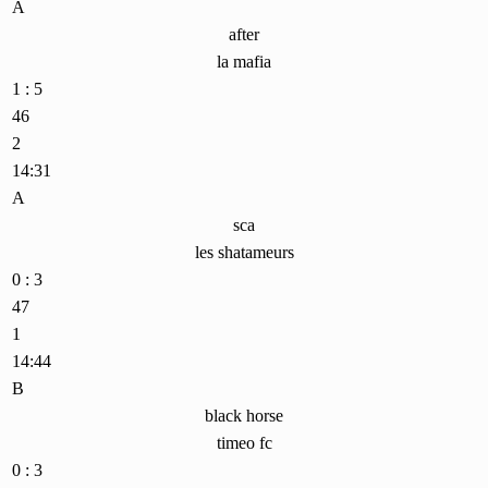
A
after
la mafia
1 : 5
46
2
14:31
A
sca
les shatameurs
0 : 3
47
1
14:44
B
black horse
timeo fc
0 : 3