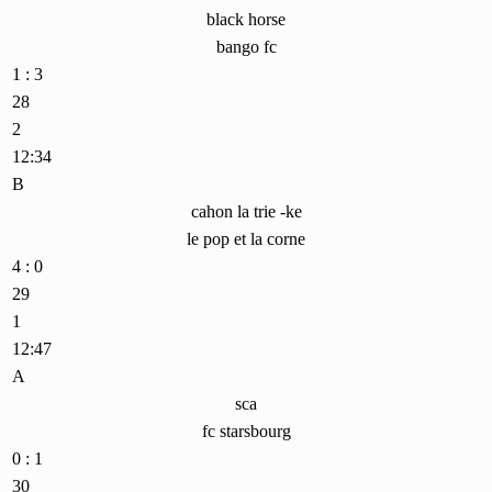
black horse
bango fc
1 : 3
28
2
12:34
B
cahon la trie -ke
le pop et la corne
4 : 0
29
1
12:47
A
sca
fc starsbourg
0 : 1
30