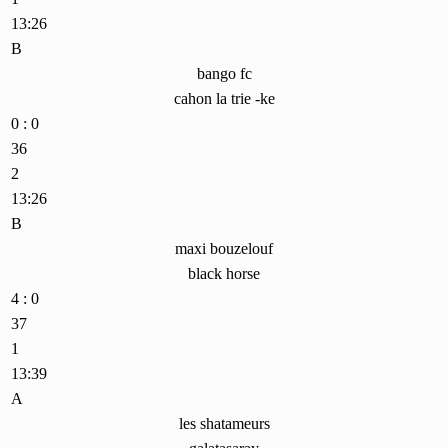
13:26
B
bango fc
cahon la trie -ke
0 : 0
36
2
13:26
B
maxi bouzelouf
black horse
4 : 0
37
1
13:39
A
les shatameurs