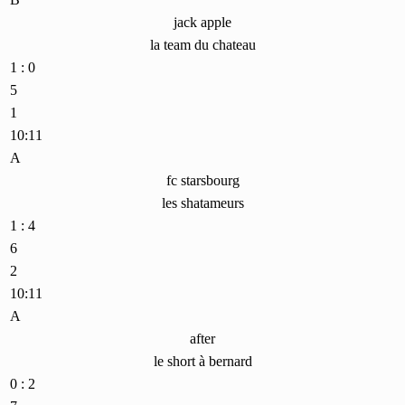
jack apple
la team du chateau
1 : 0
5
1
10:11
A
fc starsbourg
les shatameurs
1 : 4
6
2
10:11
A
after
le short à bernard
0 : 2