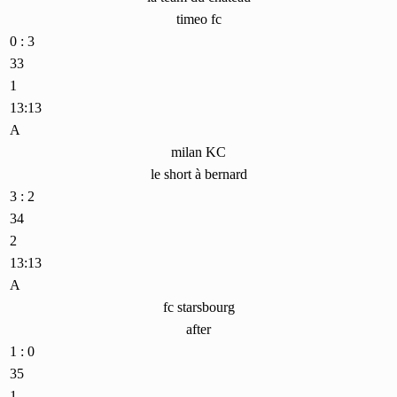
timeo fc
0 : 3
33
1
13:13
A
milan KC
le short à bernard
3 : 2
34
2
13:13
A
fc starsbourg
after
1 : 0
35
1