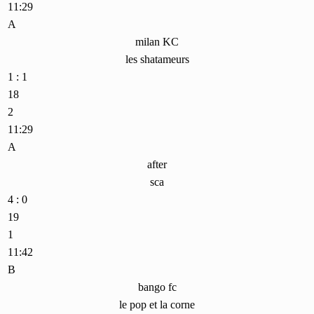
11:29
A
milan KC
les shatameurs
1 : 1
18
2
11:29
A
after
sca
4 : 0
19
1
11:42
B
bango fc
le pop et la corne