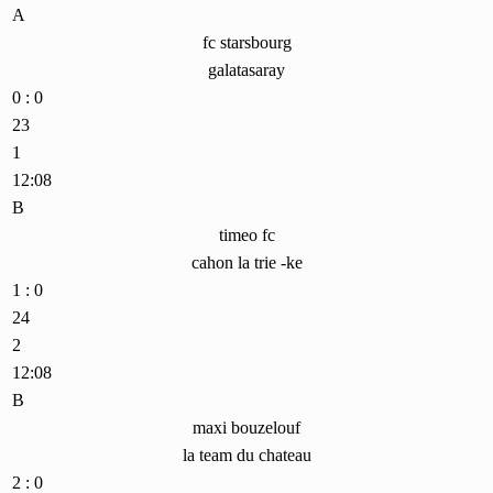
A
fc starsbourg
galatasaray
0 : 0
23
1
12:08
B
timeo fc
cahon la trie -ke
1 : 0
24
2
12:08
B
maxi bouzelouf
la team du chateau
2 : 0