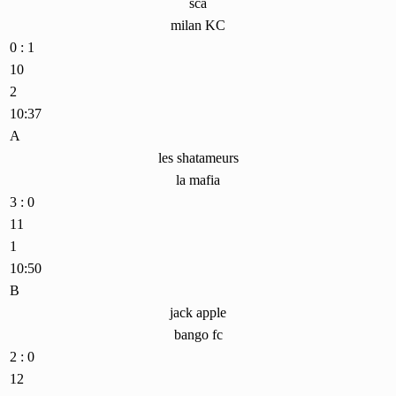
sca
milan KC
0 : 1
10
2
10:37
A
les shatameurs
la mafia
3 : 0
11
1
10:50
B
jack apple
bango fc
2 : 0
12