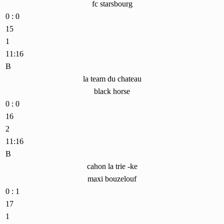
fc starsbourg
0 : 0
15
1
11:16
B
la team du chateau
black horse
0 : 0
16
2
11:16
B
cahon la trie -ke
maxi bouzelouf
0 : 1
17
1