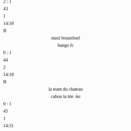
2 : 1
43
1
14:18
B
maxi bouzelouf
bango fc
0 : 1
44
2
14:18
B
la team du chateau
cahon la trie -ke
0 : 1
45
1
14:31