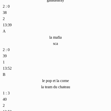
galatasaray
2 : 0
38
2
13:39
A
la mafia
sca
2 : 0
39
1
13:52
B
le pop et la corne
la team du chateau
1 : 3
40
2