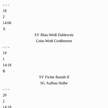
– : –
18
2
14:06
A
SV Blau-Weiß Dahlewitz
Grün-Weiß Großbeeren
– : –
19
1
14:18
B
SV Fichte Baruth II
SG Aufbau Halbe
– : –
20
2
14:18