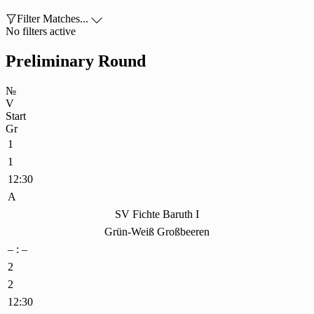

Filter Matches...

No filters active
Preliminary Round
№
V
Start
Gr
1
1
12:30
A
SV Fichte Baruth I
Grün-Weiß Großbeeren
– : –
2
2
12:30