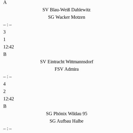
A
SV Blau-Weiß Dahlewitz
SG Wacker Motzen
– : –
3
1
12:42
B
SV Eintracht Wittmannsdorf
FSV Admira
– : –
4
2
12:42
B
SG Phönix Wildau 95
SG Aufbau Halbe
– : –