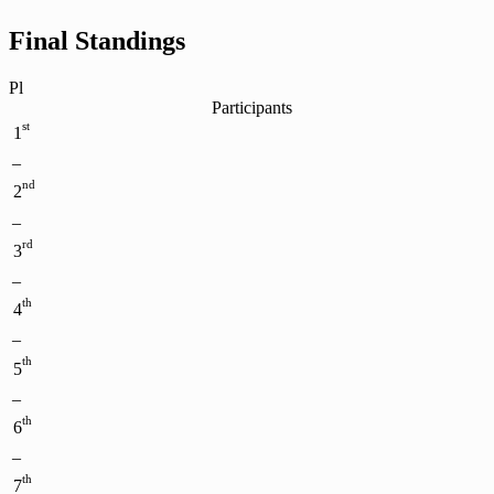
Final Standings
Pl
Participants
st
1
–
nd
2
–
rd
3
–
th
4
–
th
5
–
th
6
–
th
7