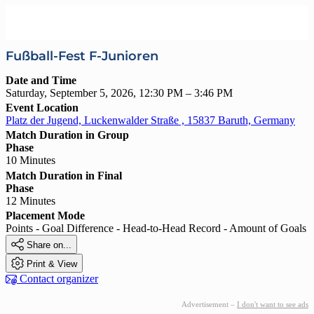
Fußball-Fest F-Junioren
Date and Time
Saturday, September 5, 2026, 12:30 PM – 3:46 PM
Event Location
Platz der Jugend, Luckenwalder Straße , 15837 Baruth, Germany
Match Duration in Group
Phase
10 Minutes
Match Duration in Final
Phase
12 Minutes
Placement Mode
Points - Goal Difference - Head-to-Head Record - Amount of Goals

Share on...

Print & View

Contact organizer
Advertisement –
I don't want to see ads