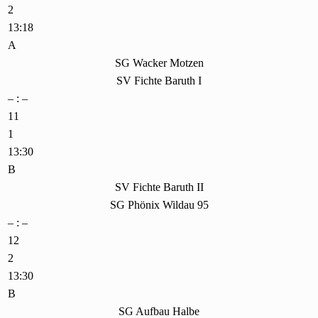
2
13:18
A
SG Wacker Motzen
SV Fichte Baruth I
– : –
11
1
13:30
B
SV Fichte Baruth II
SG Phönix Wildau 95
– : –
12
2
13:30
B
SG Aufbau Halbe