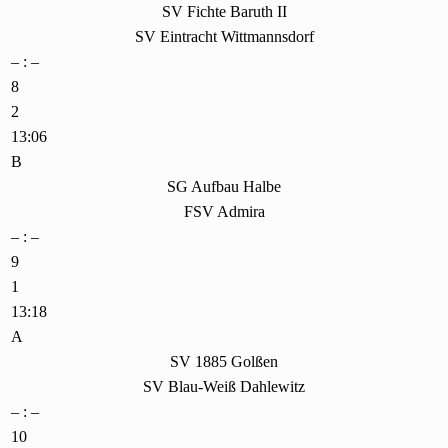
SV Fichte Baruth II
SV Eintracht Wittmannsdorf
– : –
8
2
13:06
B
SG Aufbau Halbe
FSV Admira
– : –
9
1
13:18
A
SV 1885 Golßen
SV Blau-Weiß Dahlewitz
– : –
10