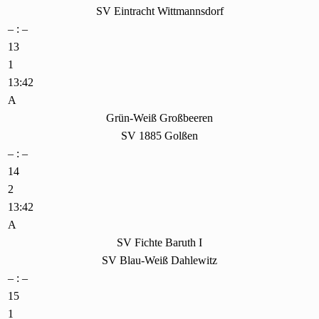
SV Eintracht Wittmannsdorf
– : –
13
1
13:42
A
Grün-Weiß Großbeeren
SV 1885 Golßen
– : –
14
2
13:42
A
SV Fichte Baruth I
SV Blau-Weiß Dahlewitz
– : –
15
1