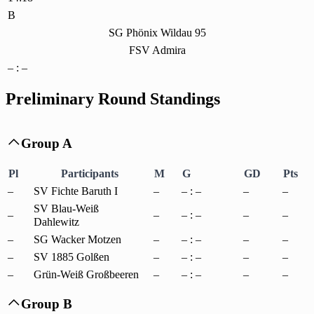
B
SG Phönix Wildau 95
FSV Admira
– : –
Preliminary Round Standings
Group A

Pl
Participants
M
G
GD
Pts
–
SV Fichte Baruth I
–
– : –
–
–
SV Blau-Weiß
–
–
– : –
–
–
Dahlewitz
–
SG Wacker Motzen
–
– : –
–
–
–
SV 1885 Golßen
–
– : –
–
–
–
Grün-Weiß Großbeeren
–
– : –
–
–
Group B
