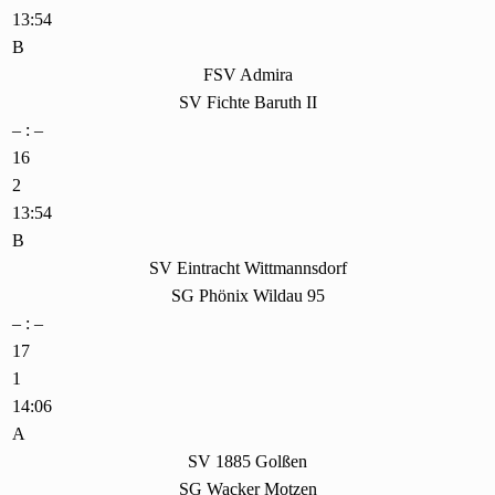
13:54
B
FSV Admira
SV Fichte Baruth II
– : –
16
2
13:54
B
SV Eintracht Wittmannsdorf
SG Phönix Wildau 95
– : –
17
1
14:06
A
SV 1885 Golßen
SG Wacker Motzen