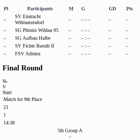
Pl
Participants
M
G
GD
Pts
SV Eintracht
–
–
– : –
–
–
Wittmannsdorf
–
SG Phönix Wildau 95
–
– : –
–
–
–
SG Aufbau Halbe
–
– : –
–
–
–
SV Fichte Baruth II
–
– : –
–
–
–
FSV Admira
–
– : –
–
–
Final Round
№
V
Start
Match for 9th Place
21
1
14:38
5th Group A
–