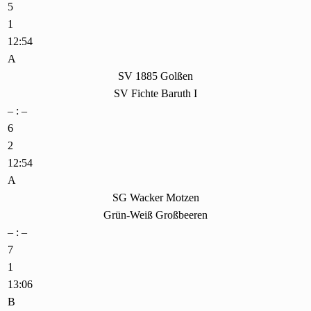
5
1
12:54
A
SV 1885 Golßen
SV Fichte Baruth I
– : –
6
2
12:54
A
SG Wacker Motzen
Grün-Weiß Großbeeren
– : –
7
1
13:06
B