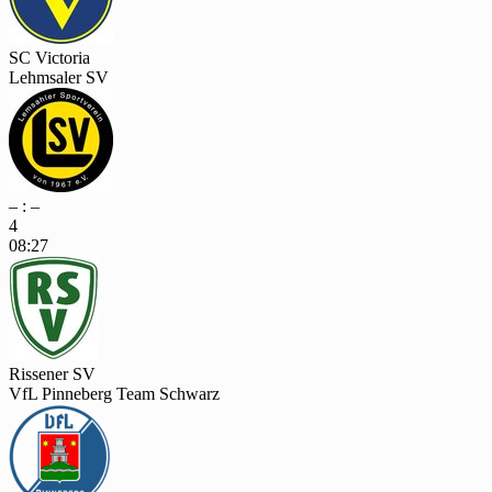
SC Victoria
Lehmsaler SV
– : –
4
08:27
Rissener SV
VfL Pinneberg Team Schwarz