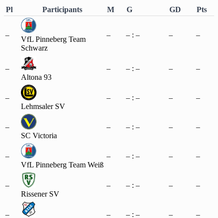
Pl
Participants
M
G
GD
Pts
–
–
– : –
–
–
VfL Pinneberg Team
Schwarz
–
–
– : –
–
–
Altona 93
–
–
– : –
–
–
Lehmsaler SV
–
–
– : –
–
–
SC Victoria
–
–
– : –
–
–
VfL Pinneberg Team Weiß
–
–
– : –
–
–
Rissener SV
–
–
– : –
–
–