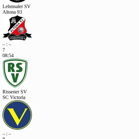
Lehmsaler SV
Altona 93
– : –
7
08:54
Rissener SV
SC Victoria
– : –