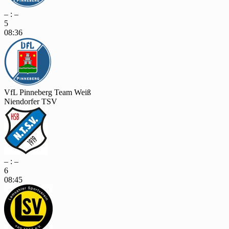
– : –
5
08:36
VfL Pinneberg Team Weiß
Niendorfer TSV
– : –
6
08:45