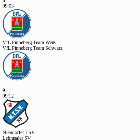
8
09:03
VfL Pinneberg Team Weiß
VfL Pinneberg Team Schwarz
– : –
9
09:12
Niendorfer TSV
Lehmsaler SV