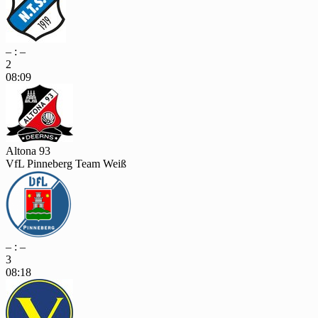
– : –
2
08:09
Altona 93
VfL Pinneberg Team Weiß
– : –
3
08:18