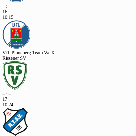
– : –
16
10:15
VfL Pinneberg Team Weiß
Rissener SV
– : –
17
10:24