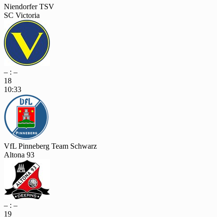
Niendorfer TSV
SC Victoria
– : –
18
10:33
VfL Pinneberg Team Schwarz
Altona 93
– : –
19