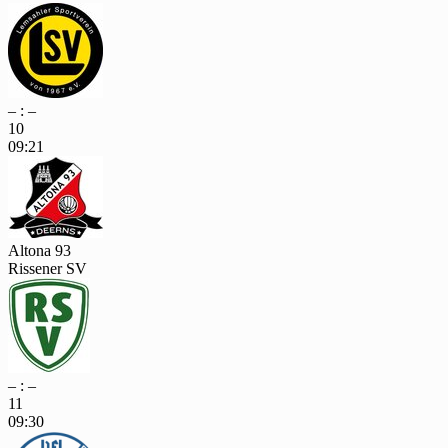
– : –
10
09:21
Altona 93
Rissener SV
– : –
11
09:30