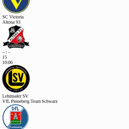
SC Victoria
Altona 93
– : –
15
10:06
Lehmsaler SV
VfL Pinneberg Team Schwarz