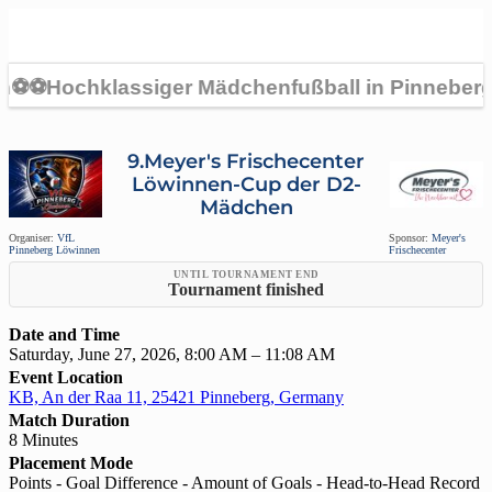
9.Meyer's Frischecenter
Löwinnen-Cup der D2-
Mädchen
Organiser:
VfL
Sponsor:
Meyer's
Pinneberg Löwinnen
Frischecenter
UNTIL TOURNAMENT END
Tournament finished
Date and Time
Saturday, June 27, 2026, 8:00 AM – 11:08 AM
Event Location
KB, An der Raa 11, 25421 Pinneberg, Germany
Match Duration
8 Minutes
Placement Mode
Points - Goal Difference - Amount of Goals - Head-to-Head Record