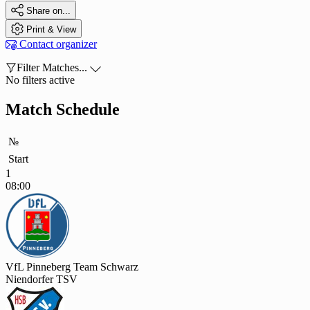

Share on...

Print & View

Contact organizer

Filter Matches...

No filters active
Match Schedule
№
Start
1
08:00
VfL Pinneberg Team Schwarz
Niendorfer TSV