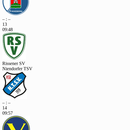
– : –
13
09:48
Rissener SV
Niendorfer TSV
– : –
14
09:57