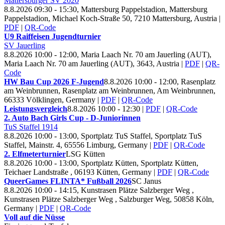
Mattersburger SV
2020
8.8.2026 09:30 - 15:30, Mattersburg Pappelstadion, Mattersburg
Pappelstadion, Michael Koch-Straße 50, 7210 Mattersburg, Austria
|
PDF
|
QR-Code
U9 Raiffeisen Jugendturnier
SV Jauerling
8.8.2026 10:00 - 12:00, Maria Laach Nr.
70 am Jauerling (AUT),
Maria Laach Nr. 70 am Jauerling (AUT), 3643, Austria
|
PDF
|
QR-
Code
HW Bau Cup
2026 F-Jugend
8.8.2026 10:00 - 12:00, Rasenplatz
am Weinbrunnen, Rasenplatz am Weinbrunnen, Am Weinbrunnen,
66333 Völklingen, Germany
|
PDF
|
QR-Code
Leistungsvergleich
8.8.2026 10:00 - 12:30
|
PDF
|
QR-Code
2. Auto Bach Girls Cup - D-Juniorinnen
Tu
S Staffel
1914
8.8.2026 10:00 - 13:00, Sportplatz Tu
S Staffel, Sportplatz TuS
Staffel, Mainstr. 4, 65556 Limburg, Germany
|
PDF
|
QR-Code
2. Elfmeterturnier
LSG Kütten
8.8.2026 10:00 - 13:00, Sportplatz Kütten, Sportplatz Kütten,
Teichaer Landstraße , 06193 Kütten, Germany
|
PDF
|
QR-Code
Queer
Games FLINTA* Fußball
2026
SC Janus
8.8.2026 10:00 - 14:15, Kunstrasen Plätze Salzberger Weg ,
Kunstrasen Plätze Salzberger Weg , Salzburger Weg, 50858 Köln,
Germany
|
PDF
|
QR-Code
Voll auf die Nüsse