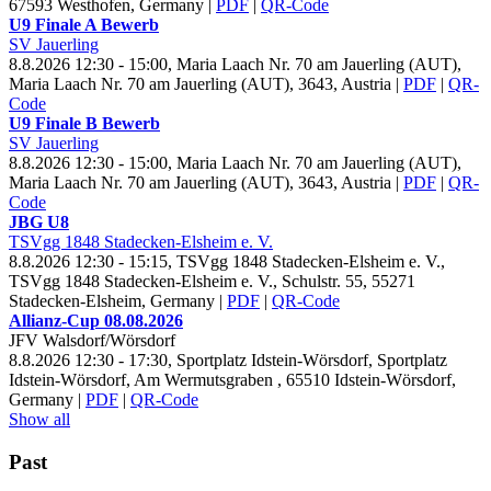
67593 Westhofen, Germany
|
PDF
|
QR-Code
U9 Finale A Bewerb
SV Jauerling
8.8.2026 12:30 - 15:00, Maria Laach Nr.
70 am Jauerling (AUT),
Maria Laach Nr. 70 am Jauerling (AUT), 3643, Austria
|
PDF
|
QR-
Code
U9 Finale B Bewerb
SV Jauerling
8.8.2026 12:30 - 15:00, Maria Laach Nr.
70 am Jauerling (AUT),
Maria Laach Nr. 70 am Jauerling (AUT), 3643, Austria
|
PDF
|
QR-
Code
JBG U
8
TSVgg
1848 Stadecken-Elsheim e. V.
8.8.2026 12:30 - 15:15, TSVgg
1848 Stadecken-Elsheim e. V.,
TSVgg 1848 Stadecken-Elsheim e. V., Schulstr. 55, 55271
Stadecken-Elsheim, Germany
|
PDF
|
QR-Code
Allianz-Cup
08.
08.
2026
JFV Walsdorf/Wörsdorf
8.8.2026 12:30 - 17:30, Sportplatz Idstein-Wörsdorf, Sportplatz
Idstein-Wörsdorf, Am Wermutsgraben , 65510 Idstein-Wörsdorf,
Germany
|
PDF
|
QR-Code
Show all
Past