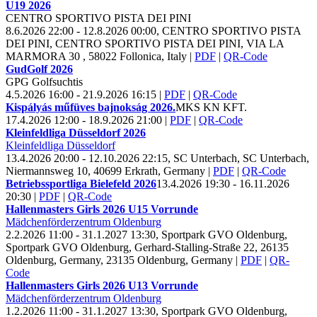
U19
2026
CENTRO SPORTIVO PISTA DEI PINI
8.6.2026 22:00 - 12.8.2026 00:00, CENTRO SPORTIVO PISTA
DEI PINI, CENTRO SPORTIVO PISTA DEI PINI, VIA LA
MARMORA 30 , 58022 Follonica, Italy
|
PDF
|
QR-Code
Gud
Golf
2026
GPG Golfsuchtis
4.5.2026 16:00 - 21.9.2026 16:15
|
PDF
|
QR-Code
Kispályás műfüves bajnokság
2026.
MKS KN KFT.
17.4.2026 12:00 - 18.9.2026 21:00
|
PDF
|
QR-Code
Kleinfeldliga Düsseldorf
2026
Kleinfeldliga Düsseldorf
13.4.2026 20:00 - 12.10.2026 22:15, SC Unterbach, SC Unterbach,
Niermannsweg 10, 40699 Erkrath, Germany
|
PDF
|
QR-Code
Betriebssportliga Bielefeld
2026
13.4.2026 19:30 - 16.11.2026
20:30
|
PDF
|
QR-Code
Hallenmasters Girls
2026 U
15 Vorrunde
Mädchenförderzentrum Oldenburg
2.2.2026 11:00 - 31.1.2027 13:30, Sportpark GVO Oldenburg,
Sportpark GVO Oldenburg, Gerhard-Stalling-Straße 22, 26135
Oldenburg, Germany, 23135 Oldenburg, Germany
|
PDF
|
QR-
Code
Hallenmasters Girls
2026 U
13 Vorrunde
Mädchenförderzentrum Oldenburg
1.2.2026 11:00 - 31.1.2027 13:30, Sportpark GVO Oldenburg,