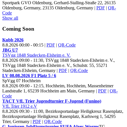
Sportpark GVO Oldenburg, Gerhard-Stalling-Straße 22, 26135
Oldenburg, Germany, 23135 Oldenburg, Germany
|
PDF
|
QR-
Code
Show all
Coming Soon
Kubb
2026
8.8.2026 00:00 - 00:15
|
PDF
|
QR-Code
JBG U
7
TSVgg
1848 Stadecken-Elsheim e. V.
8.8.2026 09:00 - 11:30, TSVgg
1848 Stadecken-Elsheim e. V.,
TSVgg 1848 Stadecken-Elsheim e. V., Schulstr. 55, 55271
Stadecken-Elsheim, Germany
|
PDF
|
QR-Code
LV
08.
08.
2026 F
1 Platz
5 /
6
Sp
Vgg
07 Hochheim
8.8.2026 09:00 - 12:15, Hochheim, Hochheim, Massenheimer
Landstraße 1, 65239 Hochheim am Main, Germany
|
PDF
|
QR-
Code
TACT Vf
L Trier Jugendturnier F-Jugend (Funino)
Vf
L Trier
1912 e.V
8.8.2026 09:30 - 11:00, Bezirkssportanlage Heiligkreuz Rasenplatz,
Bezirkssportanlage Heiligkreuz Rasenplatz, Karlsweg 1, 54295
Trier, Germany
|
PDF
|
QR-Code
G-Junioren Jubiläumsturnier FUFA Alzey-Worms
TG