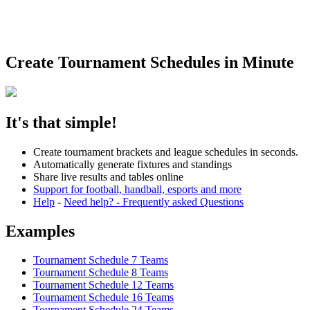
Create Tournament Schedules in Minute
It's that simple!
Create tournament brackets and league schedules in seconds.
Automatically generate fixtures and standings
Share live results and tables online
Support for football, handball, esports and more
Help
-
Need help? - Frequently asked Questions
Examples
Tournament Schedule 7 Teams
Tournament Schedule 8 Teams
Tournament Schedule 12 Teams
Tournament Schedule 16 Teams
Tournament Schedule 24 Teams