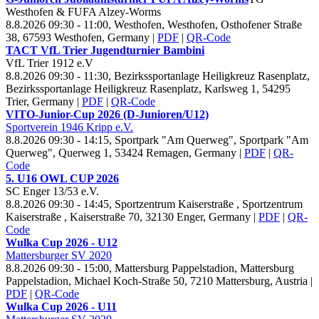
Westhofen & FUFA Alzey-Worms
8.8.2026 09:30 - 11:00, Westhofen, Westhofen, Osthofener Straße
38, 67593 Westhofen, Germany
|
PDF
|
QR-Code
TACT Vf
L Trier Jugendturnier Bambini
Vf
L Trier
1912 e.V
8.8.2026 09:30 - 11:30, Bezirkssportanlage Heiligkreuz Rasenplatz,
Bezirkssportanlage Heiligkreuz Rasenplatz, Karlsweg 1, 54295
Trier, Germany
|
PDF
|
QR-Code
VITO-Junior-Cup
2026 (D-Junioren/U
12)
Sportverein
1946 Kripp e.V.
8.8.2026 09:30 - 14:15, Sportpark "Am Querweg", Sportpark "Am
Querweg", Querweg 1, 53424 Remagen, Germany
|
PDF
|
QR-
Code
5. U
16 OWL CUP
2026
SC Enger
13/
53 e.V.
8.8.2026 09:30 - 14:45, Sportzentrum Kaiserstraße , Sportzentrum
Kaiserstraße , Kaiserstraße 70, 32130 Enger, Germany
|
PDF
|
QR-
Code
Wulka Cup
2026 - U
12
Mattersburger SV
2020
8.8.2026 09:30 - 15:00, Mattersburg Pappelstadion, Mattersburg
Pappelstadion, Michael Koch-Straße 50, 7210 Mattersburg, Austria
|
PDF
|
QR-Code
Wulka Cup
2026 - U
11