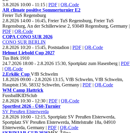
3.8.2026 10:00 - 11:15
|
PDF
|
QR-Code
AR climate positive Sommerturnier E
2
Freier Tu
S Regensburg
2.8.2026 14:00 - 16:45, Freier Tu
S Regensburg, Freier TuS
Regensburg, An der Schillerwiese 2, 93049 Regensburg, Germany
|
PDF
|
QR-Code
COPA CONO SUR
2026
CONO SUR BERLIN
2.8.2026 10:20 - 15:45, Poststadion
|
PDF
|
QR-Code
Helmut Liebold Cup
2027
Tus Birk
1910
24.7.2026 18:00 - 2.8.2026 15:30, Sportplatz zum Hasenberg
|
PDF
|
QR-Code
2.Erkilic Cup
Vf
B Schwelm
1.8.2026 09:00 - 2.8.2026 13:15, Vf
B Schwelm, VfB Schwelm,
Hauptstr.156, 58332 Schwelm, Germany
|
PDF
|
QR-Code
WM Camp Hattrick
Fussball
KIDSclub
2.8.2026 10:30 - 12:30
|
PDF
|
QR-Code
Sportfest
2026 - Ü
60-Turnier
SV Preußen Elsterwerda
2.8.2026 10:00 - 12:15, Sportplatz SV Preußen Elsterwerda,
Sportplatz SV Preußen Elsterwerda, Mittelstraße 18a, 04910
Elsterwerda, Germany
|
PDF
|
QR-Code
SKRINIAR CUP
2026
MŠK Žilina