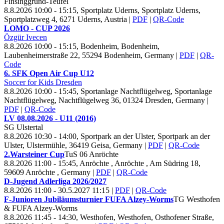
Finsinggrund-Teufel
8.8.2026 10:00 - 15:15, Sportplatz Uderns, Sportplatz Uderns,
Sportplatzweg 4, 6271 Uderns, Austria
|
PDF
|
QR-Code
LOMO - CUP
2026
Özgür Ivecen
8.8.2026 10:00 - 15:15, Bodenheim, Bodenheim,
Laubenheimerstraße 22, 55294 Bodenheim, Germany
|
PDF
|
QR-
Code
6. SFK Open Air Cup U
12
Soccer for Kids Dresden
8.8.2026 10:00 - 15:45, Sportanlage Nachtflügelweg, Sportanlage
Nachtflügelweg, Nachtflügelweg 36, 01324 Dresden, Germany
|
PDF
|
QR-Code
LV
08.
08.
2026 - U
11 (
2016)
SG Ulstertal
8.8.2026 10:30 - 14:00, Sportpark an der Ulster, Sportpark an der
Ulster, Ulstermühle, 36419 Geisa, Germany
|
PDF
|
QR-Code
2.Warsteiner Cup
Tu
S
06 Anröchte
8.8.2026 11:00 - 15:45, Anröchte , Anröchte , Am Südring 18,
59609 Anröchte , Germany
|
PDF
|
QR-Code
D-Jugend Adlerliga
2026/
2027
8.8.2026 11:00 - 30.5.2027 11:15
|
PDF
|
QR-Code
F-Junioren Jubiläumsturnier FUFA Alzey-Worms
TG Westhofen
& FUFA Alzey-Worms
8.8.2026 11:45 - 14:30, Westhofen, Westhofen, Osthofener Straße,