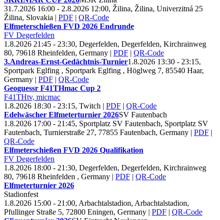
31.7.2026 16:00 - 2.8.2026 12:00, Žilina, Žilina, Univerzitná 25
Žilina, Slovakia
|
PDF
|
QR-Code
Elfmeterschießen FVD
2026 Endrunde
FV Degerfelden
1.8.2026 21:45 - 23:30, Degerfelden, Degerfelden, Kirchrainweg
80, 79618 Rheinfelden, Germany
|
PDF
|
QR-Code
3.Andreas-Ernst-Gedächtnis-Turnier
1.8.2026 13:30 - 23:15,
Sportpark Eglfing , Sportpark Eglfing , Höglweg 7, 85540 Haar,
Germany
|
PDF
|
QR-Code
Geoguessr F
41
THmac Cup
2
F41
THtv, micmac
1.8.2026 18:30 - 23:15, Twitch
|
PDF
|
QR-Code
Edelwäscher Elfmeterturnier
2026
SV Fautenbach
1.8.2026 17:00 - 21:45, Sportplatz SV Fautenbach, Sportplatz SV
Fautenbach, Turnierstraße 27, 77855 Fautenbach, Germany
|
PDF
|
QR-Code
Elfmeterschießen FVD
2026 Qualifikation
FV Degerfelden
1.8.2026 18:00 - 21:30, Degerfelden, Degerfelden, Kirchrainweg
80, 79618 Rheinfelden , Germany
|
PDF
|
QR-Code
Elfmeterturnier
2026
Stadionfest
1.8.2026 15:00 - 21:00, Arbachtalstadion, Arbachtalstadion,
Pfullinger Straße 5, 72800 Eningen, Germany
|
PDF
|
QR-Code