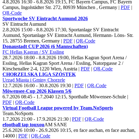
4.8.2026 16:30 - 6.8.2026 19:15, FC Bayern Campus, FC Bayern
Campus, Ingolstädter Str. 272, 80939 München , Germany
|
PDF
|
QR-Code
Sportwoche SV Eintracht Aumund
2026
SV Eintracht Aumund
2.8.2026 15:00 - 8.8.2026 17:30, Sportanlage SV Eintracht
Aumund, Sportanlage SV Eintracht Aumund, Hermann- Löns- Str.
15, 28755 Bremen, Germany
|
PDF
|
QR-Code
Donaustadt CUP
2026 (
6 Mannschaften)
FC Hellas Kagran / SV Essling
28.7.2026 18:00 - 8.8.2026 19:00, Hellas Kagran Sport Arena /
Essling, Hellas Kagran Sport Arena / Essling, Natorpgasse 2 /
Kirschenallee 2-4, 1220 Wien, Austria
|
PDF
|
QR-Code
CHORZELSKA LIGA SZÓSTEK
Urząd Miasta i Gminy Chorzele
12.7.2026 16:00 - 30.8.2026 19:30
|
PDF
|
QR-Code
Möwensee-Cup
2026 Klassen
5/
6
6.7.2026 08:45 - 1.7.2040 12:15, Sporthalle Möwensee-Schule
|
PDF
|
QR-Code
Virtual Football League powered by Team.No
Sports
Team.No
Sports
1.7.2026 21:00 - 17.9.2026 21:30
|
PDF
|
QR-Code
efootball tap touxou
AM SANE
25.6.2026 10:00 - 26.9.2026 10:15, en face auchan, en face auchan,
14000
|
PDF
|
QR-Code