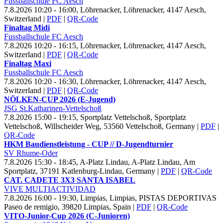
Fussballschule FC Aesch
7.8.2026 10:20 - 16:00, Löhrenacker, Löhrenacker, 4147 Aesch,
Switzerland
|
PDF
|
QR-Code
Finaltag Midi
Fussballschule FC Aesch
7.8.2026 10:20 - 16:15, Löhrenacker, Löhrenacker, 4147 Aesch,
Switzerland
|
PDF
|
QR-Code
Finaltag Maxi
Fussballschule FC Aesch
7.8.2026 10:20 - 16:30, Löhrenacker, Löhrenacker, 4147 Aesch,
Switzerland
|
PDF
|
QR-Code
NÖLKEN-CUP
2026 (E-Jugend)
JSG St.Katharinen-Vettelschoß
7.8.2026 15:00 - 19:15, Sportplatz Vettelschoß, Sportplatz
Vettelschoß, Willscheider Weg, 53560 Vettelschoß, Germany
|
PDF
|
QR-Code
HKM Baudienstleistung - CUP // D-Jugendturnier
SV Rhume-Oder
7.8.2026 15:30 - 18:45, A-Platz Lindau, A-Platz Lindau, Am
Sportplatz, 37191 Katlenburg-Lindau, Germany
|
PDF
|
QR-Code
CAT. CADETE
3
X
3 SANTA ISABEL
VIVE MULTIACTIVIDAD
7.8.2026 16:00 - 19:30, Limpias, Limpias, PISTAS DEPORTIVAS
Paseo de remigio, 39820 Limpias, Spain
|
PDF
|
QR-Code
VITO-Junior-Cup
2026 (C-Junioren)