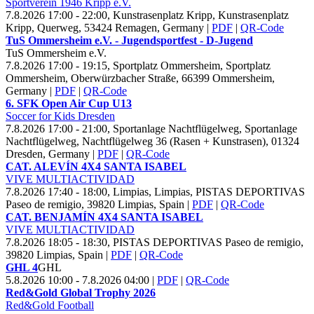
Sportverein
1946 Kripp e.V.
7.8.2026 17:00 - 22:00, Kunstrasenplatz Kripp, Kunstrasenplatz
Kripp, Querweg, 53424 Remagen, Germany
|
PDF
|
QR-Code
Tu
S Ommersheim e.V. - Jugendsportfest - D-Jugend
Tu
S Ommersheim e.V.
7.8.2026 17:00 - 19:15, Sportplatz Ommersheim, Sportplatz
Ommersheim, Oberwürzbacher Straße, 66399 Ommersheim,
Germany
|
PDF
|
QR-Code
6. SFK Open Air Cup U
13
Soccer for Kids Dresden
7.8.2026 17:00 - 21:00, Sportanlage Nachtflügelweg, Sportanlage
Nachtflügelweg, Nachtflügelweg 36 (Rasen + Kunstrasen), 01324
Dresden, Germany
|
PDF
|
QR-Code
CAT. ALEVÍN
4
X
4 SANTA ISABEL
VIVE MULTIACTIVIDAD
7.8.2026 17:40 - 18:00, Limpias, Limpias, PISTAS DEPORTIVAS
Paseo de remigio, 39820 Limpias, Spain
|
PDF
|
QR-Code
CAT. BENJAMÍN
4
X
4 SANTA ISABEL
VIVE MULTIACTIVIDAD
7.8.2026 18:05 - 18:30, PISTAS DEPORTIVAS Paseo de remigio,
39820 Limpias, Spain
|
PDF
|
QR-Code
GHL
4
GHL
5.8.2026 10:00 - 7.8.2026 04:00
|
PDF
|
QR-Code
Red&Gold Global Trophy
2026
Red&Gold Football