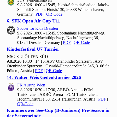
STV Wilhelmshaven
9.8.2026 10:00 - 15:45, Jakob-Schmidt-Stadion, Jakob-
Schmidt-Stadion, Flutstr.130, 26388 Wilhelmshaven,
Germany
|
PDF
|
QR-Code
6. SFK Open Air Cup U
11
Soccer for Kids Dresden
9.8.2026 10:00 - 15:45, Sportanlage Nachtflügelweg,
Sportanlage Nachtflügelweg, Nachtflügelweg 36,
01324 Dresden, Germany
|
PDF
|
QR-Code
Kinderfestival U
7 Turnier
NSG ST.PÖLTEN SÜD
9.8.2026 10:30 - 14:15, ASV Ofenbinder Spratzern , ASV
Ofenbinder Spratzern , Oswald-Hameder-Straße 345, 3106 St.
Pölten , Austria
|
PDF
|
QR-Code
14. Walter Weis Gedenkturnier
2026
FK Austria Wien
9.8.2026 10:30 - 17:30, ARBÖ-Arena - FCM
Traiskirchen, ARBÖ-Arena - FCM Traiskirchen,
Hochmühlstraße 30, 2514 Traiskirchen, Austria
|
PDF
|
QR-Code
Kummerower See-Cup (B-Junioren) Pre-Season in
der Seegemeinde