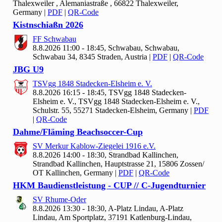
Thalexweiler , Alemaniastraße , 66822 Thalexweiler,
Germany
|
PDF
|
QR-Code
Kistnschiaßn
2026
FF Schwabau
8.8.2026 11:00 - 18:45, Schwabau, Schwabau,
Schwabau 34, 8345 Straden, Austria
|
PDF
|
QR-Code
JBG U
9
TSVgg
1848 Stadecken-Elsheim e. V.
8.8.2026 16:15 - 18:45, TSVgg
1848 Stadecken-
Elsheim e. V., TSVgg 1848 Stadecken-Elsheim e. V.,
Schulstr. 55, 55271 Stadecken-Elsheim, Germany
|
PDF
|
QR-Code
Dahme/Fläming Beachsoccer-Cup
SV Merkur Kablow-Ziegelei
1916 e.V.
8.8.2026 14:00 - 18:30, Strandbad Kallinchen,
Strandbad Kallinchen, Hauptstrasse 21, 15806 Zossen/
OT Kallinchen, Germany
|
PDF
|
QR-Code
HKM Baudienstleistung - CUP // C-Jugendturnier
SV Rhume-Oder
8.8.2026 13:30 - 18:30, A-Platz Lindau, A-Platz
Lindau, Am Sportplatz, 37191 Katlenburg-Lindau,