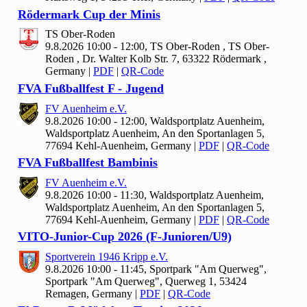
Rödermark Cup der Minis
TS Ober-Roden
9.8.2026 10:00 - 12:00, TS Ober-Roden , TS Ober-
Roden , Dr. Walter Kolb Str. 7, 63322 Rödermark ,
Germany
|
PDF
|
QR-Code
FVA Fußballfest F - Jugend
FV Auenheim e.V.
9.8.2026 10:00 - 12:00, Waldsportplatz Auenheim,
Waldsportplatz Auenheim, An den Sportanlagen 5,
77694 Kehl-Auenheim, Germany
|
PDF
|
QR-Code
FVA Fußballfest Bambinis
FV Auenheim e.V.
9.8.2026 10:00 - 11:30, Waldsportplatz Auenheim,
Waldsportplatz Auenheim, An den Sportanlagen 5,
77694 Kehl-Auenheim, Germany
|
PDF
|
QR-Code
VITO-Junior-Cup
2026 (F-Junioren/U
9)
Sportverein
1946 Kripp e.V.
9.8.2026 10:00 - 11:45, Sportpark "Am Querweg",
Sportpark "Am Querweg", Querweg 1, 53424
Remagen, Germany
|
PDF
|
QR-Code