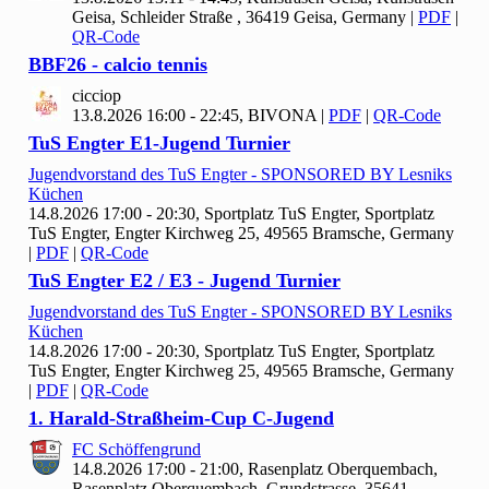
Geisa, Schleider Straße , 36419 Geisa, Germany
|
PDF
|
QR-Code
BBF
26 - calcio tennis
cicciop
13.8.2026 16:00 - 22:45, BIVONA
|
PDF
|
QR-Code
Tu
S Engter E
1-Jugend Turnier
Jugendvorstand des Tu
S Engter - SPONSORED BY Lesniks
Küchen
14.8.2026 17:00 - 20:30, Sportplatz Tu
S Engter, Sportplatz
TuS Engter, Engter Kirchweg 25, 49565 Bramsche, Germany
|
PDF
|
QR-Code
Tu
S Engter E
2 / E
3 - Jugend Turnier
Jugendvorstand des Tu
S Engter - SPONSORED BY Lesniks
Küchen
14.8.2026 17:00 - 20:30, Sportplatz Tu
S Engter, Sportplatz
TuS Engter, Engter Kirchweg 25, 49565 Bramsche, Germany
|
PDF
|
QR-Code
1. Harald-Straßheim-Cup C-Jugend
FC Schöffengrund
14.8.2026 17:00 - 21:00, Rasenplatz Oberquembach,
Rasenplatz Oberquembach, Grundstrasse, 35641