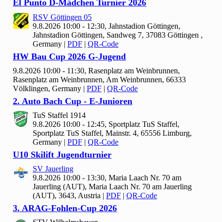
El Punto D-Mädchen Turnier
2026
RSV Göttingen
05
9.8.2026 10:00 - 12:30, Jahnstadion Göttingen,
Jahnstadion Göttingen, Sandweg 7, 37083 Göttingen ,
Germany
|
PDF
|
QR-Code
HW Bau Cup
2026 G-Jugend
9.8.2026 10:00 - 11:30, Rasenplatz am Weinbrunnen,
Rasenplatz am Weinbrunnen, Am Weinbrunnen, 66333
Völklingen, Germany
|
PDF
|
QR-Code
2. Auto Bach Cup - E-Junioren
Tu
S Staffel
1914
9.8.2026 10:00 - 12:45, Sportplatz Tu
S Staffel,
Sportplatz TuS Staffel, Mainstr. 4, 65556 Limburg,
Germany
|
PDF
|
QR-Code
U10 Skilift Jugendturnier
SV Jauerling
9.8.2026 10:00 - 13:30, Maria Laach Nr.
70 am
Jauerling (AUT), Maria Laach Nr. 70 am Jauerling
(AUT), 3643, Austria
|
PDF
|
QR-Code
3. ARAG-Fohlen-Cup
2026