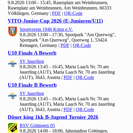
9.8.2026 13:00 - 15:45, Rasenplatz am Weinbrunnen,
Rasenplatz am Weinbrunnen, Am Weinbrunnen, 66333
Völklingen, Germany
|
PDF
|
QR-Code
VITO-Junior-Cup
2026 (E-Junioren/U
11)
Sportverein
1946 Kripp e.V.
9.8.2026 13:00 - 17:30, Sportpark "Am Querweg",
Sportpark "Am Querweg", Querweg 1, 53424
Remagen, Germany
|
PDF
|
QR-Code
U10 Finale A Bewerb
SV Jauerling
9.8.2026 13:45 - 16:45, Maria Laach Nr.
70 am
Jauerling (AUT), Maria Laach Nr. 70 am Jauerling
(AUT), 3643, Austria
|
PDF
|
QR-Code
U10 Finale B Bewerb
SV Jauerling
9.8.2026 13:45 - 16:45, Maria Laach Nr.
70 am
Jauerling (AUT), Maria Laach Nr. 70 am Jauerling
(AUT), 3643, Austria
|
PDF
|
QR-Code
Döner king
1
kk B-Jugend Turnier
2026
RSV Göttingen
05
9.8.2026 14:00 - 18:00, Jahnstadion Göttingen,