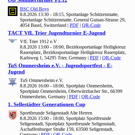
OB Sommerturnier FE
12
BSC Old Boys
8.8.2026 13:30 - 18:15, Sportanlage Schützenmatte,
Sportanlage Schützenmatte, General Guisan-Strasse 29,
4054 Basel, Switzerland
|
PDF
|
QR-Code
TACT Vf
L Trier Jugendturnier E-Jugend
Vf
L Trier
1912 e.V
8.8.2026 13:00 - 18:00, Bezirkssportanlage Heiligkreuz
Rasenplatz, Bezirkssportanlage Heiligkreuz Rasenplatz,
Karlsweg 1, 54295 Trier, Germany
|
PDF
|
QR-Code
Tu
S Ommersheim e.V. - Jugendsportfest - E-
Jugend
Tu
S Ommersheim e.V.
8.8.2026 16:00 - 18:00, Sportplatz Ommersheim,
Sportplatz Ommersheim, Oberwürzbacher Str., 66399
Ommersheim, Germany
|
PDF
|
QR-Code
1. Sellestädter Generationen Cup
Sportfreunde Seligenstadt Alte Herren
8.8.2026 15:00 - 18:00, Sportplatz Sportfreunde
Seligenstadt, Sportplatz Sportfreunde Seligenstadt,
Aschaffenburger Straße 159, 63500 Seligenstadt,
Germany
|
PDF
|
QR-Code