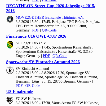
DECATHLON Street Cup
2026 Jahrgänge
2015/
2016
MOVE
2
GETHER Ballschule Thüringen e.V.
8.8.2026 15:30 - 17:45, Parkplatz TEC Erfurt, Parkplatz
TEC Erfurt, Hermsdorfer Str. 2A, 99099 Erfurt,
Germany
|
PDF
|
QR-Code
Finalrunde U
16 OWL-CUP
2026
SC Enger
13/
53 e.V.
8.8.2026 14:50 - 17:45, Sportzentrum Kaiserstraße ,
Sportzentrum Kaiserstraße , Kaiserstraße 70, 32130
Enger, Germany
|
PDF
|
QR-Code
Sportwoche SV Eintracht Aumund
2026
SV Eintracht Aumund
2.8.2026 15:00 - 8.8.2026 17:30, Sportanlage SV
Eintracht Aumund, Sportanlage SV Eintracht Aumund,
Hermann- Löns- Str. 15, 28755 Bremen, Germany
|
PDF
|
QR-Code
U8-Finalrunde
FC SW Kalkriese
8.8.2026 16:00 - 17:30, Varus-Arena FC SW Kalkriese,