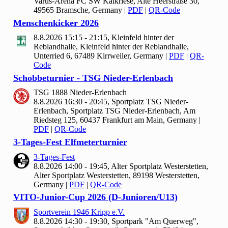
Varus-Arena FC SW Kalkriese, Alte Heerstraße 30,
49565 Bramsche, Germany
|
PDF
|
QR-Code
Menschenkicker
2026
8.8.2026 15:15 - 21:15, Kleinfeld hinter der
Reblandhalle, Kleinfeld hinter der Reblandhalle,
Unterried 6, 67489 Kirrweiler, Germany
|
PDF
|
QR-
Code
Schobbeturnier - TSG Nieder-Erlenbach
TSG
1888 Nieder-Erlenbach
8.8.2026 16:30 - 20:45, Sportplatz TSG Nieder-
Erlenbach, Sportplatz TSG Nieder-Erlenbach, Am
Riedsteg 125, 60437 Frankfurt am Main, Germany
|
PDF
|
QR-Code
3-Tages-Fest Elfmeterturnier
3-Tages-Fest
8.8.2026 14:00 - 19:45, Alter Sportplatz Westerstetten,
Alter Sportplatz Westerstetten, 89198 Westerstetten,
Germany
|
PDF
|
QR-Code
VITO-Junior-Cup
2026 (D-Junioren/U
13)
Sportverein
1946 Kripp e.V.
8.8.2026 14:30 - 19:30, Sportpark "Am Querweg",