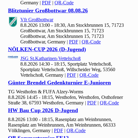
Germany
|
PDF
|
QR-Code
Blitztunier Großbottwar
08.
08.
26
Vfr Großbottwar
8.8.2026 13:00 - 18:30, Am Stockbrunnen
15,
71723
Großbottwar, Am Stockbrunnen 15, 71723
Großbottwar, Am Stockbrunnen 15, 71723
Großbottwar, Germany
|
PDF
|
QR-Code
NÖLKEN-CUP
2026 (D-Jugend)
JSG St.Katharinen-Vettelschoß
8.8.2026 14:30 - 18:15, Sportplatz Vettelschoß,
Sportplatz Vettelschoß, Willscheider Weg, 53560
Vettelschoß, Germany
|
PDF
|
QR-Code
Günter Brendel Gedenkturnier E-Junioren
TG Westhofen & FUFA Alzey-Worms
8.8.2026 14:45 - 18:15, Westhofen, Westhofen, Osthofener
Straße 38, 67593 Westhofen, Germany
|
PDF
|
QR-Code
HW Bau Cup
2026 D-Jugend
8.8.2026 13:00 - 18:15, Rasenplatz am Weinbrunnen,
Rasenplatz am Weinbrunnen, Am Weinbrunnen, 66333
Völklingen, Germany
|
PDF
|
QR-Code