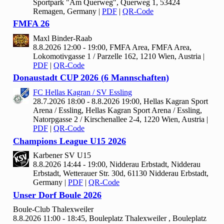
Sportpark "Am Querweg", Querweg 1, 53424
Remagen, Germany
|
PDF
|
QR-Code
FMFA
26
Maxl Binder-Raab
8.8.2026 12:00 - 19:00, FMFA Area, FMFA Area,
Lokomotivgasse 1 / Parzelle 162, 1210 Wien, Austria
|
PDF
|
QR-Code
Donaustadt CUP
2026 (
6 Mannschaften)
FC Hellas Kagran / SV Essling
28.7.2026 18:00 - 8.8.2026 19:00, Hellas Kagran Sport
Arena / Essling, Hellas Kagran Sport Arena / Essling,
Natorpgasse 2 / Kirschenallee 2-4, 1220 Wien, Austria
|
PDF
|
QR-Code
Champions League U
15
2026
Karbener SV U
15
8.8.2026 14:44 - 19:00, Nidderau Erbstadt, Nidderau
Erbstadt, Wetterauer Str. 30d, 61130 Nidderau Erbstadt,
Germany
|
PDF
|
QR-Code
Unser Dorf Boule
2026
Boule-Club Thalexweiler
8.8.2026 11:00 - 18:45, Bouleplatz Thalexweiler , Bouleplatz