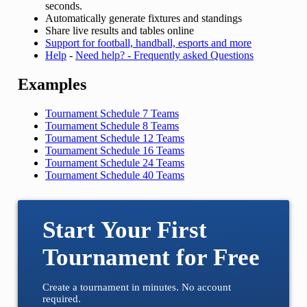
seconds.
Automatically generate fixtures and standings
Share live results and tables online
Support for football, handball, esports and more
Help
-
Need help? - Frequently asked Questions
Examples
Tournament Schedule 7 Teams
Tournament Schedule 8 Teams
Tournament Schedule 12 Teams
Tournament Schedule 16 Teams
Tournament Schedule 24 Teams
Tournament Schedule 40 Teams
Start Your First
Tournament for Free
Create a tournament in minutes. No account
required.