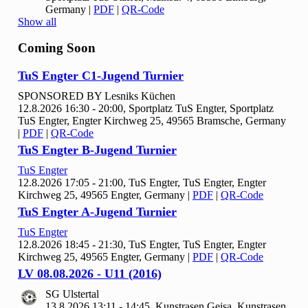
Germany
|
PDF
|
QR-Code
Show all
Coming Soon
Tu
S Engter C
1-Jugend Turnier
SPONSORED BY Lesniks Küchen
12.8.2026 16:30 - 20:00, Sportplatz Tu
S Engter, Sportplatz
TuS Engter, Engter Kirchweg 25, 49565 Bramsche, Germany
|
PDF
|
QR-Code
Tu
S Engter B-Jugend Turnier
Tu
S Engter
12.8.2026 17:05 - 21:00, Tu
S Engter, TuS Engter, Engter
Kirchweg 25, 49565 Engter, Germany
|
PDF
|
QR-Code
Tu
S Engter A-Jugend Turnier
Tu
S Engter
12.8.2026 18:45 - 21:30, Tu
S Engter, TuS Engter, Engter
Kirchweg 25, 49565 Engter, Germany
|
PDF
|
QR-Code
LV
08.
08.
2026 - U
11 (
2016)
SG Ulstertal
13.8.2026 13:11 - 14:45, Kunstrasen Geisa, Kunstrasen