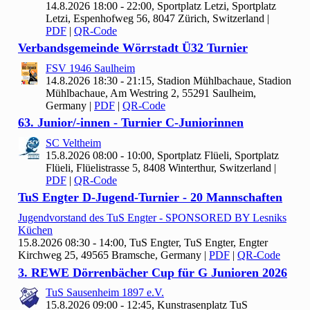
14.8.2026 18:00 - 22:00, Sportplatz Letzi, Sportplatz
Letzi, Espenhofweg 56, 8047 Zürich, Switzerland
|
PDF
|
QR-Code
Verbandsgemeinde Wörrstadt Ü
32 Turnier
FSV
1946 Saulheim
14.8.2026 18:30 - 21:15, Stadion Mühlbachaue, Stadion
Mühlbachaue, Am Westring 2, 55291 Saulheim,
Germany
|
PDF
|
QR-Code
63. Junior/-innen - Turnier C-Juniorinnen
SC Veltheim
15.8.2026 08:00 - 10:00, Sportplatz Flüeli, Sportplatz
Flüeli, Flüelistrasse 5, 8408 Winterthur, Switzerland
|
PDF
|
QR-Code
Tu
S Engter D-Jugend-Turnier -
20 Mannschaften
Jugendvorstand des Tu
S Engter - SPONSORED BY Lesniks
Küchen
15.8.2026 08:30 - 14:00, Tu
S Engter, TuS Engter, Engter
Kirchweg 25, 49565 Bramsche, Germany
|
PDF
|
QR-Code
3. REWE Dörrenbächer Cup für G Junioren
2026
Tu
S Sausenheim
1897 e.V.
15.8.2026 09:00 - 12:45, Kunstrasenplatz Tu
S