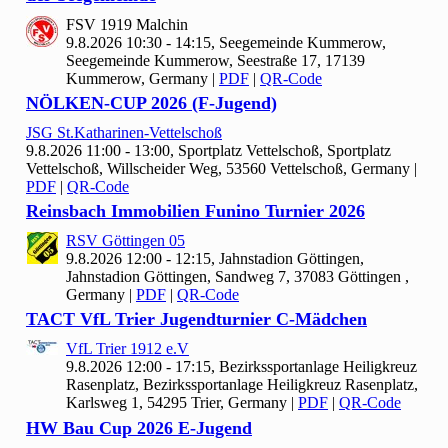
FSV
1919 Malchin
9.8.2026 10:30 - 14:15, Seegemeinde Kummerow,
Seegemeinde Kummerow, Seestraße 17, 17139
Kummerow, Germany
|
PDF
|
QR-Code
NÖLKEN-CUP
2026 (F-Jugend)
JSG St.Katharinen-Vettelschoß
9.8.2026 11:00 - 13:00, Sportplatz Vettelschoß, Sportplatz
Vettelschoß, Willscheider Weg, 53560 Vettelschoß, Germany
|
PDF
|
QR-Code
Reinsbach Immobilien Funino Turnier
2026
RSV Göttingen
05
9.8.2026 12:00 - 12:15, Jahnstadion Göttingen,
Jahnstadion Göttingen, Sandweg 7, 37083 Göttingen ,
Germany
|
PDF
|
QR-Code
TACT Vf
L Trier Jugendturnier C-Mädchen
Vf
L Trier
1912 e.V
9.8.2026 12:00 - 17:15, Bezirkssportanlage Heiligkreuz
Rasenplatz, Bezirkssportanlage Heiligkreuz Rasenplatz,
Karlsweg 1, 54295 Trier, Germany
|
PDF
|
QR-Code
HW Bau Cup
2026 E-Jugend