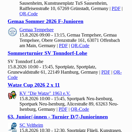
Sausenheim, Kunstrasenplatz TuS Sausenheim,
Raiffeisenstraße 10, 67269 Grünstadt, Germany
|
PDF
|
QR-Code
Gemaa Sommer
2026 F-Junioren
Gemaa Tempelsee
15.8.2026 09:00 - 13:15, Gemaa Tempelsee, Gemaa
Tempelsee, Obere Grenzstraße 161, 63071 Offenbach
am Main, Germany
|
PDF
|
QR-Code
Sommerturnier SV Tonndorf-Lohe
SV Tonndorf Lohe
15.8.2026 10:00 - 15:45, Sportplatz, Sportplatz,
Grunewaldstraße 61, 22149 Hamburg, Germany
|
PDF
|
QR-
Code
Watze Cup
2026
2 x
11
KV "Die Watze"
1963 e.V.
15.8.2026 10:00 - 15:45, Sportpark Neu-Isenburg,
Sportpark Neu-Isenburg, Alicestraße 89, 63263 Neu-
Isenburg, Germany
|
PDF
|
QR-Code
63. Junior/-innen - Turnier D/
7-Juniorinnen
SC Veltheim
15.8.2026 10:30 - 12:30, Sportplatz Flüeli, Kunstrasen,