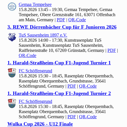
Gemaa Tempelsee
15.8.2026 13:45 - 19:30, Gemaa Tempelsee, Gemaa
Tempelsee, Obere Grenzstraße 161, 63071 Offenbach
am Main, Germany
|
PDF
|
QR-Code
3. REWE Dörrenbächer Cup für F Junioren
2026
Tu
S Sausenheim
1897 e.V.
15.8.2026 14:00 - 17:30, Kunstrasenplatz Tu
S
Sausenheim, Kunstrasenplatz TuS Sausenheim,
Raiffeisenstraße 10, 67269 Grünstadt, Germany
|
PDF
|
QR-Code
1. Harald-Straßheim-Cup F
1-Jugend Turnier
1
FC Schöffengrund
15.8.2026 15:30 - 18:45, Rasenplatz Oberquembach,
Rasenplatz Oberquembach, Grundstrasse, 35641
Schöffengrund, Germany
|
PDF
|
QR-Code
1. Harald-Straßheim-Cup F
1-Jugend Turnier
2
FC Schöffengrund
15.8.2026 15:30 - 18:45, Rasenplatz Oberquembach,
Rasenplatz Oberquembach, Grundstrasse, 35641
Schöffengrund, Germany
|
PDF
|
QR-Code
Wulka Cup
2026 - U
12 Finale