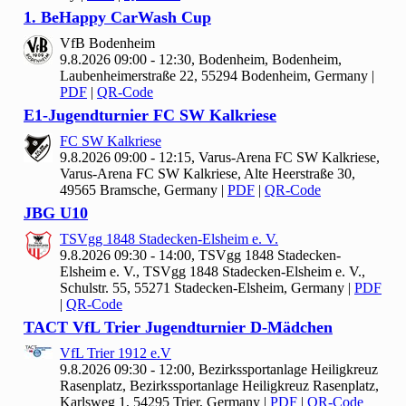
1. Be
Happy Car
Wash Cup
Vf
B Bodenheim
9.8.2026 09:00 - 12:30, Bodenheim, Bodenheim,
Laubenheimerstraße 22, 55294 Bodenheim, Germany
|
PDF
|
QR-Code
E1-Jugendturnier FC SW Kalkriese
FC SW Kalkriese
9.8.2026 09:00 - 12:15, Varus-Arena FC SW Kalkriese,
Varus-Arena FC SW Kalkriese, Alte Heerstraße 30,
49565 Bramsche, Germany
|
PDF
|
QR-Code
JBG U
10
TSVgg
1848 Stadecken-Elsheim e. V.
9.8.2026 09:30 - 14:00, TSVgg
1848 Stadecken-
Elsheim e. V., TSVgg 1848 Stadecken-Elsheim e. V.,
Schulstr. 55, 55271 Stadecken-Elsheim, Germany
|
PDF
|
QR-Code
TACT Vf
L Trier Jugendturnier D-Mädchen
Vf
L Trier
1912 e.V
9.8.2026 09:30 - 12:00, Bezirkssportanlage Heiligkreuz
Rasenplatz, Bezirkssportanlage Heiligkreuz Rasenplatz,
Karlsweg 1, 54295 Trier, Germany
|
PDF
|
QR-Code