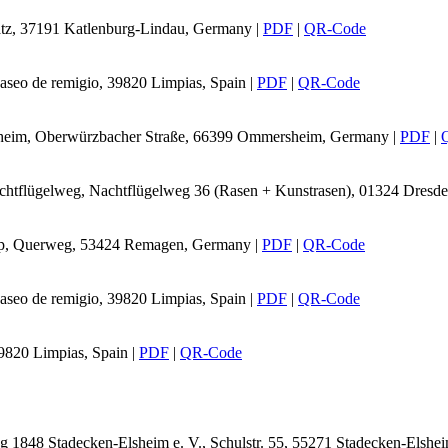
latz, 37191 Katlenburg-Lindau, Germany
|
PDF
|
QR-Code
seo de remigio, 39820 Limpias, Spain
|
PDF
|
QR-Code
rsheim, Oberwürzbacher Straße, 66399 Ommersheim, Germany
|
PDF
|
Nachtflügelweg, Nachtflügelweg 36 (Rasen + Kunstrasen), 01324 Dres
ripp, Querweg, 53424 Remagen, Germany
|
PDF
|
QR-Code
seo de remigio, 39820 Limpias, Spain
|
PDF
|
QR-Code
9820 Limpias, Spain
|
PDF
|
QR-Code
g 1848 Stadecken-Elsheim e. V., Schulstr. 55, 55271 Stadecken-Elsh