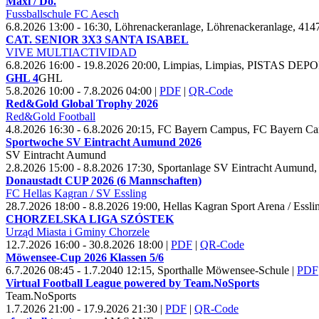
Maxi / Do.
Fussballschule FC Aesch
6.8.2026 13:00 - 16:30, Löhrenackeranlage, Löhrenackeranlage, 414
CAT. SENIOR
3
X
3 SANTA ISABEL
VIVE MULTIACTIVIDAD
6.8.2026 16:00 - 19.8.2026 20:00, Limpias, Limpias, PISTAS DEPO
GHL
4
GHL
5.8.2026 10:00 - 7.8.2026 04:00
|
PDF
|
QR-Code
Red&Gold Global Trophy
2026
Red&Gold Football
4.8.2026 16:30 - 6.8.2026 20:15, FC Bayern Campus, FC Bayern Ca
Sportwoche SV Eintracht Aumund
2026
SV Eintracht Aumund
2.8.2026 15:00 - 8.8.2026 17:30, Sportanlage SV Eintracht Aumund
Donaustadt CUP
2026 (
6 Mannschaften)
FC Hellas Kagran / SV Essling
28.7.2026 18:00 - 8.8.2026 19:00, Hellas Kagran Sport Arena / Esslin
CHORZELSKA LIGA SZÓSTEK
Urząd Miasta i Gminy Chorzele
12.7.2026 16:00 - 30.8.2026 18:00
|
PDF
|
QR-Code
Möwensee-Cup
2026 Klassen
5/
6
6.7.2026 08:45 - 1.7.2040 12:15, Sporthalle Möwensee-Schule
|
PDF
Virtual Football League powered by Team.No
Sports
Team.No
Sports
1.7.2026 21:00 - 17.9.2026 21:30
|
PDF
|
QR-Code