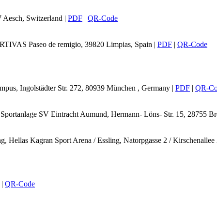
7 Aesch, Switzerland
|
PDF
|
QR-Code
RTIVAS Paseo de remigio, 39820 Limpias, Spain
|
PDF
|
QR-Code
mpus, Ingolstädter Str. 272, 80939 München , Germany
|
PDF
|
QR-Co
, Sportanlage SV Eintracht Aumund, Hermann- Löns- Str. 15, 28755 
g, Hellas Kagran Sport Arena / Essling, Natorpgasse 2 / Kirschenallee
|
QR-Code