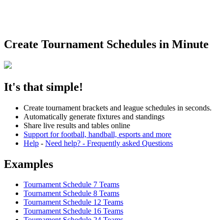
Create Tournament Schedules in Minute
It's that simple!
Create tournament brackets and league schedules in seconds.
Automatically generate fixtures and standings
Share live results and tables online
Support for football, handball, esports and more
Help
-
Need help? - Frequently asked Questions
Examples
Tournament Schedule 7 Teams
Tournament Schedule 8 Teams
Tournament Schedule 12 Teams
Tournament Schedule 16 Teams
Tournament Schedule 24 Teams