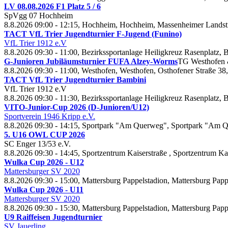
LV
08.
08.
2026 F
1 Platz
5 /
6
Sp
Vgg
07 Hochheim
8.8.2026 09:00 - 12:15, Hochheim, Hochheim, Massenheimer Lands
TACT Vf
L Trier Jugendturnier F-Jugend (Funino)
Vf
L Trier
1912 e.V
8.8.2026 09:30 - 11:00, Bezirkssportanlage Heiligkreuz Rasenplatz, 
G-Junioren Jubiläumsturnier FUFA Alzey-Worms
TG Westhofen
8.8.2026 09:30 - 11:00, Westhofen, Westhofen, Osthofener Straße 3
TACT Vf
L Trier Jugendturnier Bambini
Vf
L Trier
1912 e.V
8.8.2026 09:30 - 11:30, Bezirkssportanlage Heiligkreuz Rasenplatz, 
VITO-Junior-Cup
2026 (D-Junioren/U
12)
Sportverein
1946 Kripp e.V.
8.8.2026 09:30 - 14:15, Sportpark "Am Querweg", Sportpark "Am
5. U
16 OWL CUP
2026
SC Enger
13/
53 e.V.
8.8.2026 09:30 - 14:45, Sportzentrum Kaiserstraße , Sportzentrum Ka
Wulka Cup
2026 - U
12
Mattersburger SV
2020
8.8.2026 09:30 - 15:00, Mattersburg Pappelstadion, Mattersburg Papp
Wulka Cup
2026 - U
11
Mattersburger SV
2020
8.8.2026 09:30 - 15:30, Mattersburg Pappelstadion, Mattersburg Papp
U9 Raiffeisen Jugendturnier
SV Jauerling