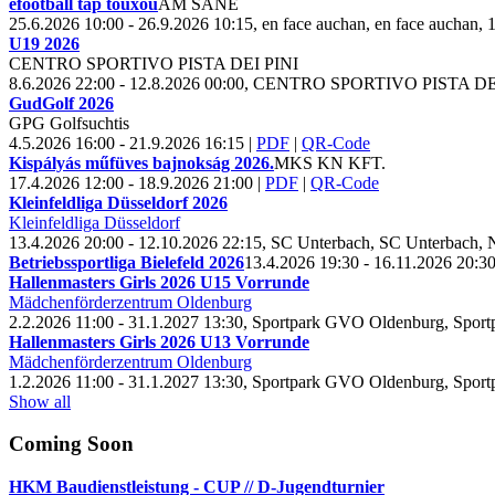
efootball tap touxou
AM SANE
25.6.2026 10:00 - 26.9.2026 10:15, en face auchan, en face auchan,
U19
2026
CENTRO SPORTIVO PISTA DEI PINI
8.6.2026 22:00 - 12.8.2026 00:00, CENTRO SPORTIVO PISTA D
Gud
Golf
2026
GPG Golfsuchtis
4.5.2026 16:00 - 21.9.2026 16:15
|
PDF
|
QR-Code
Kispályás műfüves bajnokság
2026.
MKS KN KFT.
17.4.2026 12:00 - 18.9.2026 21:00
|
PDF
|
QR-Code
Kleinfeldliga Düsseldorf
2026
Kleinfeldliga Düsseldorf
13.4.2026 20:00 - 12.10.2026 22:15, SC Unterbach, SC Unterbach,
Betriebssportliga Bielefeld
2026
13.4.2026 19:30 - 16.11.2026 20:3
Hallenmasters Girls
2026 U
15 Vorrunde
Mädchenförderzentrum Oldenburg
2.2.2026 11:00 - 31.1.2027 13:30, Sportpark GVO Oldenburg, Spor
Hallenmasters Girls
2026 U
13 Vorrunde
Mädchenförderzentrum Oldenburg
1.2.2026 11:00 - 31.1.2027 13:30, Sportpark GVO Oldenburg, Spor
Show all
Coming Soon
HKM Baudienstleistung - CUP // D-Jugendturnier