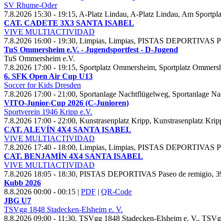
SV Rhume-Oder
7.8.2026 15:30 - 19:15, A-Platz Lindau, A-Platz Lindau, Am Sportp
CAT. CADETE
3
X
3 SANTA ISABEL
VIVE MULTIACTIVIDAD
7.8.2026 16:00 - 19:30, Limpias, Limpias, PISTAS DEPORTIVAS Pa
Tu
S Ommersheim e.V. - Jugendsportfest - D-Jugend
Tu
S Ommersheim e.V.
7.8.2026 17:00 - 19:15, Sportplatz Ommersheim, Sportplatz Omme
6. SFK Open Air Cup U
13
Soccer for Kids Dresden
7.8.2026 17:00 - 21:00, Sportanlage Nachtflügelweg, Sportanlage 
VITO-Junior-Cup
2026 (C-Junioren)
Sportverein
1946 Kripp e.V.
7.8.2026 17:00 - 22:00, Kunstrasenplatz Kripp, Kunstrasenplatz K
CAT. ALEVÍN
4
X
4 SANTA ISABEL
VIVE MULTIACTIVIDAD
7.8.2026 17:40 - 18:00, Limpias, Limpias, PISTAS DEPORTIVAS Pa
CAT. BENJAMÍN
4
X
4 SANTA ISABEL
VIVE MULTIACTIVIDAD
7.8.2026 18:05 - 18:30, PISTAS DEPORTIVAS Paseo de remigio, 3
Kubb
2026
8.8.2026 00:00 - 00:15
|
PDF
|
QR-Code
JBG U
7
TSVgg
1848 Stadecken-Elsheim e. V.
8.8.2026 09:00 - 11:30, TSVgg
1848 Stadecken-Elsheim e. V., TSVg