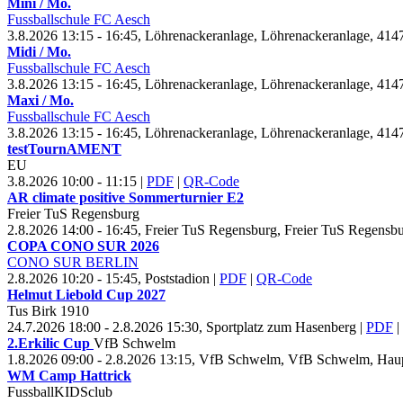
Mini / Mo.
Fussballschule FC Aesch
3.8.2026 13:15 - 16:45, Löhrenackeranlage, Löhrenackeranlage, 414
Midi / Mo.
Fussballschule FC Aesch
3.8.2026 13:15 - 16:45, Löhrenackeranlage, Löhrenackeranlage, 414
Maxi / Mo.
Fussballschule FC Aesch
3.8.2026 13:15 - 16:45, Löhrenackeranlage, Löhrenackeranlage, 414
test
Tourn
AMENT
EU
3.8.2026 10:00 - 11:15
|
PDF
|
QR-Code
AR climate positive Sommerturnier E
2
Freier Tu
S Regensburg
2.8.2026 14:00 - 16:45, Freier Tu
S Regensburg, Freier TuS Regensbu
COPA CONO SUR
2026
CONO SUR BERLIN
2.8.2026 10:20 - 15:45, Poststadion
|
PDF
|
QR-Code
Helmut Liebold Cup
2027
Tus Birk
1910
24.7.2026 18:00 - 2.8.2026 15:30, Sportplatz zum Hasenberg
|
PDF
|
2.Erkilic Cup
Vf
B Schwelm
1.8.2026 09:00 - 2.8.2026 13:15, Vf
B Schwelm, VfB Schwelm, Haup
WM Camp Hattrick
Fussball
KIDSclub