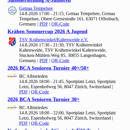
Gemaa Tempelsee
14.8.2026 17:00 - 21:15, Gemaa Tempelsee, Gemaa
Tempelsee, Obere Grenzstraße 161, 63071 Offenbach,
Germany
|
PDF
|
QR-Code
Krähen Sommercup
2026 A Jugend
TSV Krähenwinkel/Kaltenweide e.V.
14.8.2026 17:30 - 21:30, TSV Krähenwinkel
Kaltenweide, TSV Krähenwinkel Kaltenweide,
Stucken-Mühlen-Weg 85, 30855 Langenhagen,
Germany
|
PDF
|
QR-Code
2026 BCA Senioren Turnier
40+/
50+
BC Albisrieden
14.8.2026 18:00 - 21:45, Sportplatz Letzi, Sportplatz
Letzi, Espenhofweg 56, 8047 Zürich, Switzerland
|
PDF
|
QR-Code
2026 BCA Senioren Turnier
30+
BC Albisrieden
14.8.2026 18:00 - 22:00, Sportplatz Letzi, Sportplatz
Letzi, Espenhofweg 56, 8047 Zürich, Switzerland
|
PDF
|
QR-Code