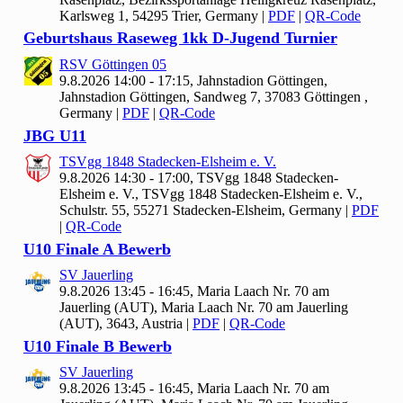
Karlsweg 1, 54295 Trier, Germany
|
PDF
|
QR-Code
Geburtshaus Raseweg
1
kk D-Jugend Turnier
RSV Göttingen
05
9.8.2026 14:00 - 17:15, Jahnstadion Göttingen,
Jahnstadion Göttingen, Sandweg 7, 37083 Göttingen ,
Germany
|
PDF
|
QR-Code
JBG U
11
TSVgg
1848 Stadecken-Elsheim e. V.
9.8.2026 14:30 - 17:00, TSVgg
1848 Stadecken-
Elsheim e. V., TSVgg 1848 Stadecken-Elsheim e. V.,
Schulstr. 55, 55271 Stadecken-Elsheim, Germany
|
PDF
|
QR-Code
U10 Finale A Bewerb
SV Jauerling
9.8.2026 13:45 - 16:45, Maria Laach Nr.
70 am
Jauerling (AUT), Maria Laach Nr. 70 am Jauerling
(AUT), 3643, Austria
|
PDF
|
QR-Code
U10 Finale B Bewerb
SV Jauerling
9.8.2026 13:45 - 16:45, Maria Laach Nr.
70 am