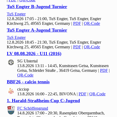
Tu
S Engter B-Jugend Turnier
Tu
S Engter
12.8.2026 17:05 - 21:00, Tu
S Engter, TuS Engter, Engter
Kirchweg 25, 49565 Engter, Germany
|
PDF
|
QR-Code
Tu
S Engter A-Jugend Turnier
Tu
S Engter
12.8.2026 18:45 - 21:30, Tu
S Engter, TuS Engter, Engter
Kirchweg 25, 49565 Engter, Germany
|
PDF
|
QR-Code
LV
08.
08.
2026 - U
11 (
2016)
SG Ulstertal
13.8.2026 13:11 - 14:45, Kunstrasen Geisa, Kunstrasen
Geisa, Schleider Straße , 36419 Geisa, Germany
|
PDF
|
QR-Code
BBF
26 - calcio tennis
cicciop
13.8.2026 16:00 - 22:45, BIVONA
|
PDF
|
QR-Code
1. Harald-Straßheim-Cup C-Jugend
FC Schöffengrund
14.8.2026 17:00 - 20:30, Rasenplatz Oberquembach,