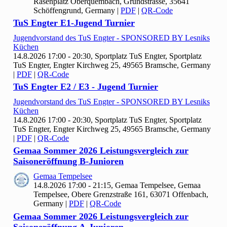
Rasenplatz Oberquembach, Grundstrasse, 35641
Schöffengrund, Germany
|
PDF
|
QR-Code
Tu
S Engter E
1-Jugend Turnier
Jugendvorstand des Tu
S Engter - SPONSORED BY Lesniks
Küchen
14.8.2026 17:00 - 20:30, Sportplatz Tu
S Engter, Sportplatz
TuS Engter, Engter Kirchweg 25, 49565 Bramsche, Germany
|
PDF
|
QR-Code
Tu
S Engter E
2 / E
3 - Jugend Turnier
Jugendvorstand des Tu
S Engter - SPONSORED BY Lesniks
Küchen
14.8.2026 17:00 - 20:30, Sportplatz Tu
S Engter, Sportplatz
TuS Engter, Engter Kirchweg 25, 49565 Bramsche, Germany
|
PDF
|
QR-Code
Gemaa Sommer
2026 Leistungsvergleich zur
Saisoneröffnung B-Junioren
Gemaa Tempelsee
14.8.2026 17:00 - 21:15, Gemaa Tempelsee, Gemaa
Tempelsee, Obere Grenzstraße 161, 63071 Offenbach,
Germany
|
PDF
|
QR-Code
Gemaa Sommer
2026 Leistungsvergleich zur
Saisoneröffnung A-Junioren