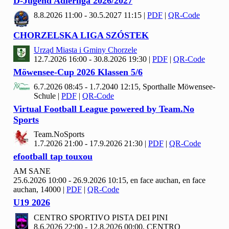
D-Jugend Adlerliga
2026/
2027
8.8.2026 11:00 - 30.5.2027 11:15
|
PDF
|
QR-Code
CHORZELSKA LIGA SZÓSTEK
Urząd Miasta i Gminy Chorzele
12.7.2026 16:00 - 30.8.2026 19:30
|
PDF
|
QR-Code
Möwensee-Cup
2026 Klassen
5/
6
6.7.2026 08:45 - 1.7.2040 12:15, Sporthalle Möwensee-
Schule
|
PDF
|
QR-Code
Virtual Football League powered by Team.No
Sports
Team.No
Sports
1.7.2026 21:00 - 17.9.2026 21:30
|
PDF
|
QR-Code
efootball tap touxou
AM SANE
25.6.2026 10:00 - 26.9.2026 10:15, en face auchan, en face
auchan, 14000
|
PDF
|
QR-Code
U19
2026
CENTRO SPORTIVO PISTA DEI PINI
8.6.2026 22:00 - 12.8.2026 00:00, CENTRO