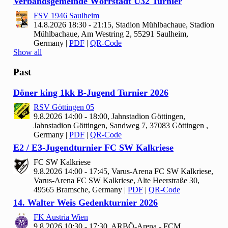
Verbandsgemeinde Wörrstadt Ü
32 Turnier
FSV
1946 Saulheim
14.8.2026 18:30 - 21:15, Stadion Mühlbachaue, Stadion
Mühlbachaue, Am Westring 2, 55291 Saulheim,
Germany
|
PDF
|
QR-Code
Show all
Past
Döner king
1
kk B-Jugend Turnier
2026
RSV Göttingen
05
9.8.2026 14:00 - 18:00, Jahnstadion Göttingen,
Jahnstadion Göttingen, Sandweg 7, 37083 Göttingen ,
Germany
|
PDF
|
QR-Code
E2 / E
3-Jugendturnier FC SW Kalkriese
FC SW Kalkriese
9.8.2026 14:00 - 17:45, Varus-Arena FC SW Kalkriese,
Varus-Arena FC SW Kalkriese, Alte Heerstraße 30,
49565 Bramsche, Germany
|
PDF
|
QR-Code
14. Walter Weis Gedenkturnier
2026
FK Austria Wien
9.8.2026 10:30 - 17:30, ARBÖ-Arena - FCM