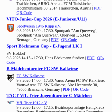
Traiskirchen, ARBÖ-Arena - FCM Traiskirchen,
Hochmühlstraße 30, 2514 Traiskirchen, Austria
|
PDF
|
QR-Code
VITO-Junior-Cup
2026 (E-Junioren/U
11)
Sportverein
1946 Kripp e.V.
9.8.2026 13:00 - 17:30, Sportpark "Am Querweg",
Sportpark "Am Querweg", Querweg 1, 53424
Remagen, Germany
|
PDF
|
QR-Code
Sport Böckmann Cup - E-Jugend LK I
SV Holdorf
9.8.2026 14:15 - 17:30, Hans Böckmann Stadion
|
PDF
|
QR-
Code
B-Mädchenturnier FC SW Kalkriese
FC SW Kalkriese
9.8.2026 14:00 - 17:30, Varus-Arena FC SW Kalkriese,
Varus-Arena FC SW Kalkriese, Alte Heerstraße 30,
49565 Bramsche, Germany
|
PDF
|
QR-Code
TACT Vf
L Trier Jugendturnier C-Mädchen
Vf
L Trier
1912 e.V
9.8.2026 12:00 - 17:15, Bezirkssportanlage Heiligkreuz
Rasenplatz, Bezirkssportanlage Heiligkreuz Rasenplatz,