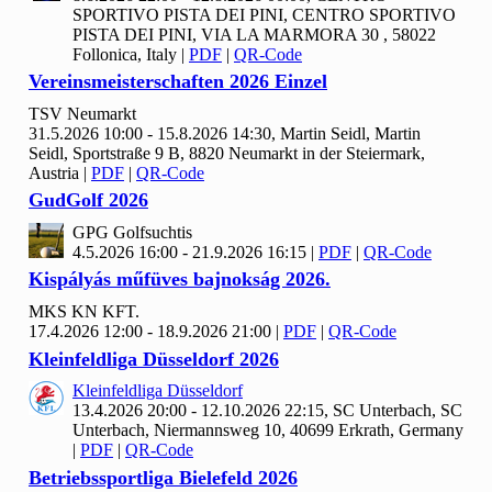
SPORTIVO PISTA DEI PINI, CENTRO SPORTIVO
PISTA DEI PINI, VIA LA MARMORA 30 , 58022
Follonica, Italy
|
PDF
|
QR-Code
Vereinsmeisterschaften
2026 Einzel
TSV Neumarkt
31.5.2026 10:00 - 15.8.2026 14:30, Martin Seidl, Martin
Seidl, Sportstraße 9 B, 8820 Neumarkt in der Steiermark,
Austria
|
PDF
|
QR-Code
Gud
Golf
2026
GPG Golfsuchtis
4.5.2026 16:00 - 21.9.2026 16:15
|
PDF
|
QR-Code
Kispályás műfüves bajnokság
2026.
MKS KN KFT.
17.4.2026 12:00 - 18.9.2026 21:00
|
PDF
|
QR-Code
Kleinfeldliga Düsseldorf
2026
Kleinfeldliga Düsseldorf
13.4.2026 20:00 - 12.10.2026 22:15, SC Unterbach, SC
Unterbach, Niermannsweg 10, 40699 Erkrath, Germany
|
PDF
|
QR-Code
Betriebssportliga Bielefeld
2026