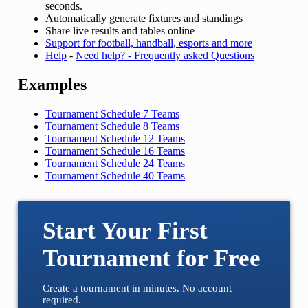
seconds.
Automatically generate fixtures and standings
Share live results and tables online
Support for football, handball, esports and more
Help
-
Need help? - Frequently asked Questions
Examples
Tournament Schedule 7 Teams
Tournament Schedule 8 Teams
Tournament Schedule 12 Teams
Tournament Schedule 16 Teams
Tournament Schedule 24 Teams
Tournament Schedule 40 Teams
Start Your First
Tournament for Free
Create a tournament in minutes. No account
required.