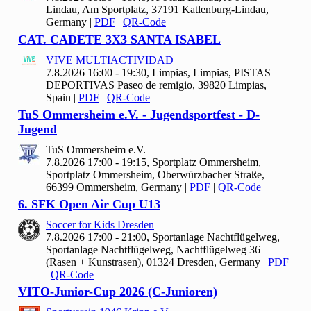
Lindau, Am Sportplatz, 37191 Katlenburg-Lindau,
Germany
|
PDF
|
QR-Code
CAT. CADETE
3
X
3 SANTA ISABEL
VIVE MULTIACTIVIDAD
7.8.2026 16:00 - 19:30, Limpias, Limpias, PISTAS
DEPORTIVAS Paseo de remigio, 39820 Limpias,
Spain
|
PDF
|
QR-Code
Tu
S Ommersheim e.V. - Jugendsportfest - D-
Jugend
Tu
S Ommersheim e.V.
7.8.2026 17:00 - 19:15, Sportplatz Ommersheim,
Sportplatz Ommersheim, Oberwürzbacher Straße,
66399 Ommersheim, Germany
|
PDF
|
QR-Code
6. SFK Open Air Cup U
13
Soccer for Kids Dresden
7.8.2026 17:00 - 21:00, Sportanlage Nachtflügelweg,
Sportanlage Nachtflügelweg, Nachtflügelweg 36
(Rasen + Kunstrasen), 01324 Dresden, Germany
|
PDF
|
QR-Code
VITO-Junior-Cup
2026 (C-Junioren)