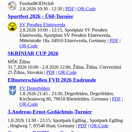
Fussball
KIDSclub
2.8.2026 10:30 - 12:30
|
PDF
|
QR-Code
Sportfest
2026 - Ü
60-Turnier
SV Preußen Elsterwerda
2.8.2026 10:00 - 12:15, Sportplatz SV Preußen
Elsterwerda, Sportplatz SV Preußen Elsterwerda,
Mittelstraße 18a, 04910 Elsterwerda, Germany
|
PDF
|
QR-Code
SKRINIAR CUP
2026
MŠK Žilina
31.7.2026 16:00 - 2.8.2026 12:00, Žilina, Žilina, Univerzitná
25 Žilina, Slovakia
|
PDF
|
QR-Code
Elfmeterschießen FVD
2026 Endrunde
FV Degerfelden
1.8.2026 21:45 - 23:30, Degerfelden, Degerfelden,
Kirchrainweg 80, 79618 Rheinfelden, Germany
|
PDF
|
QR-Code
3.Andreas-Ernst-Gedächtnis-Turnier
1.8.2026 13:30 - 23:15, Sportpark Eglfing , Sportpark Eglfing
, Höglweg 7, 85540 Haar, Germany
|
PDF
|
QR-Code