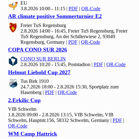
EU
3.8.2026 10:00 - 11:15
|
PDF
|
QR-Code
AR climate positive Sommerturnier E
2
Freier Tu
S Regensburg
2.8.2026 14:00 - 16:45, Freier Tu
S Regensburg, Freier
TuS Regensburg, An der Schillerwiese 2, 93049
Regensburg, Germany
|
PDF
|
QR-Code
COPA CONO SUR
2026
CONO SUR BERLIN
2.8.2026 10:20 - 15:45, Poststadion
|
PDF
|
QR-Code
Helmut Liebold Cup
2027
Tus Birk
1910
24.7.2026 18:00 - 2.8.2026 15:30, Sportplatz zum
Hasenberg
|
PDF
|
QR-Code
2.Erkilic Cup
Vf
B Schwelm
1.8.2026 09:00 - 2.8.2026 13:15, Vf
B Schwelm, VfB
Schwelm, Hauptstr.156, 58332 Schwelm, Germany
|
PDF
|
QR-Code
WM Camp Hattrick