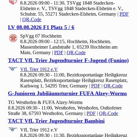
8.8.2026 09:00 - 11:30, TSVgg
1848 Stadecken-
Elsheim e. V., TSVgg 1848 Stadecken-Elsheim e. V.,
Schulstr. 55, 55271 Stadecken-Elsheim, Germany
|
PDF
|
QR-Code
LV
08.
08.
2026 F
1 Platz
5 /
6
Sp
Vgg
07 Hochheim
8.8.2026 09:00 - 12:15, Hochheim, Hochheim,
Massenheimer Landstraße 1, 65239 Hochheim am
Main, Germany
|
PDF
|
QR-Code
TACT Vf
L Trier Jugendturnier F-Jugend (Funino)
Vf
L Trier
1912 e.V
8.8.2026 09:30 - 11:00, Bezirkssportanlage Heiligkreuz
Rasenplatz, Bezirkssportanlage Heiligkreuz Rasenplatz,
Karlsweg 1, 54295 Trier, Germany
|
PDF
|
QR-Code
G-Junioren Jubiläumsturnier FUFA Alzey-Worms
TG Westhofen & FUFA Alzey-Worms
8.8.2026 09:30 - 11:00, Westhofen, Westhofen, Osthofener
Straße 38, 67593 Westhofen, Germany
|
PDF
|
QR-Code
TACT Vf
L Trier Jugendturnier Bambini
Vf
L Trier
1912 e.V
8.8.2026 09:30 - 11:30, Bezirkssportanlage Heiligkreuz