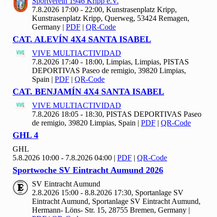
Sportverein
1946 Kripp e.V.
7.8.2026 17:00 - 22:00, Kunstrasenplatz Kripp,
Kunstrasenplatz Kripp, Querweg, 53424 Remagen,
Germany
|
PDF
|
QR-Code
CAT. ALEVÍN
4
X
4 SANTA ISABEL
VIVE MULTIACTIVIDAD
7.8.2026 17:40 - 18:00, Limpias, Limpias, PISTAS
DEPORTIVAS Paseo de remigio, 39820 Limpias,
Spain
|
PDF
|
QR-Code
CAT. BENJAMÍN
4
X
4 SANTA ISABEL
VIVE MULTIACTIVIDAD
7.8.2026 18:05 - 18:30, PISTAS DEPORTIVAS Paseo
de remigio, 39820 Limpias, Spain
|
PDF
|
QR-Code
GHL
4
GHL
5.8.2026 10:00 - 7.8.2026 04:00
|
PDF
|
QR-Code
Sportwoche SV Eintracht Aumund
2026
SV Eintracht Aumund
2.8.2026 15:00 - 8.8.2026 17:30, Sportanlage SV
Eintracht Aumund, Sportanlage SV Eintracht Aumund,
Hermann- Löns- Str. 15, 28755 Bremen, Germany
|