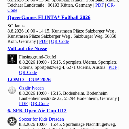
Teichaer Landstraße , 06193 Kütten, Germany
|
PDF
|
QR-
Code
Queer
Games FLINTA* Fußball
2026
SC Janus
8.8.2026 10:00 - 14:15, Kunstrasen Plätze Salzberger Weg ,
Kunstrasen Plätze Salzberger Weg , Salzburger Weg, 50858
Köln, Germany
|
PDF
|
QR-Code
Voll auf die Nüsse
Finsinggrund-Teufel
8.8.2026 10:00 - 15:15, Sportplatz Uderns, Sportplatz
Uderns, Sportplatzweg 4, 6271 Uderns, Austria
|
PDF
|
QR-Code
LOMO - CUP
2026
Özgür Ivecen
8.8.2026 10:00 - 15:15, Bodenheim, Bodenheim,
Laubenheimerstraße 22, 55294 Bodenheim, Germany
|
PDF
|
QR-Code
6. SFK Open Air Cup U
12
Soccer for Kids Dresden
8.8.2026 10:00 - 15:45, Sportanlage Nachtflügelweg,