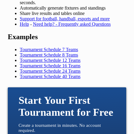
seconds.
Automatically generate fixtures and standings
Share live results and tables online
Support for football, handball, esports and more
Help
-
Need help? - Frequently asked Questions
Examples
Tournament Schedule 7 Teams
Tournament Schedule 8 Teams
Tournament Schedule 12 Teams
Tournament Schedule 16 Teams
Tournament Schedule 24 Teams
Tournament Schedule 40 Teams
Start Your First
Tournament for Free
Create a tournament in minutes. No account
required.