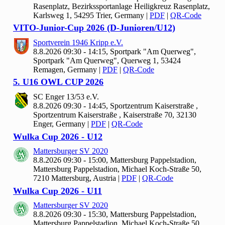
Rasenplatz, Bezirkssportanlage Heiligkreuz Rasenplatz,
Karlsweg 1, 54295 Trier, Germany
|
PDF
|
QR-Code
VITO-Junior-Cup
2026 (D-Junioren/U
12)
Sportverein
1946 Kripp e.V.
8.8.2026 09:30 - 14:15, Sportpark "Am Querweg",
Sportpark "Am Querweg", Querweg 1, 53424
Remagen, Germany
|
PDF
|
QR-Code
5. U
16 OWL CUP
2026
SC Enger
13/
53 e.V.
8.8.2026 09:30 - 14:45, Sportzentrum Kaiserstraße ,
Sportzentrum Kaiserstraße , Kaiserstraße 70, 32130
Enger, Germany
|
PDF
|
QR-Code
Wulka Cup
2026 - U
12
Mattersburger SV
2020
8.8.2026 09:30 - 15:00, Mattersburg Pappelstadion,
Mattersburg Pappelstadion, Michael Koch-Straße 50,
7210 Mattersburg, Austria
|
PDF
|
QR-Code
Wulka Cup
2026 - U
11
Mattersburger SV
2020
8.8.2026 09:30 - 15:30, Mattersburg Pappelstadion,
Mattersburg Pappelstadion, Michael Koch-Straße 50,