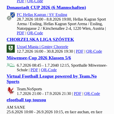
PDF
|
QR-Code
Donaustadt CUP
2026 (
6 Mannschaften)
FC Hellas Kagran / SV Essling
28.7.2026 18:00 - 8.8.2026 19:00, Hellas Kagran Sport
Arena / Essling, Hellas Kagran Sport Arena / Essling,
Natorpgasse 2 / Kirschenallee 2-4, 1220 Wien, Austria
|
PDF
|
QR-Code
CHORZELSKA LIGA SZÓSTEK
Urząd Miasta i Gminy Chorzele
12.7.2026 16:00 - 30.8.2026 19:30
|
PDF
|
QR-Code
Möwensee-Cup
2026 Klassen
5/
6
6.7.2026 08:45 - 1.7.2040 12:15, Sporthalle Möwensee-
Schule
|
PDF
|
QR-Code
Virtual Football League powered by Team.No
Sports
Team.No
Sports
1.7.2026 21:00 - 17.9.2026 21:30
|
PDF
|
QR-Code
efootball tap touxou
AM SANE
25.6.2026 10:00 - 26.9.2026 10:15, en face auchan, en face