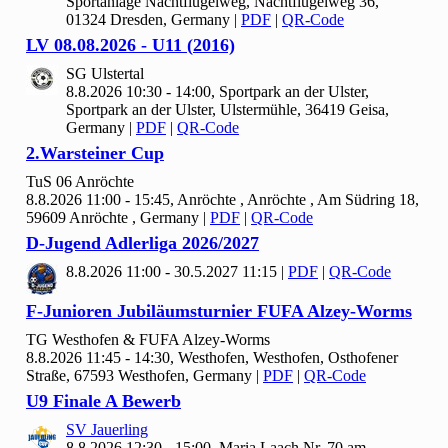
Sportanlage Nachtflügelweg, Nachtflügelweg 36,
01324 Dresden, Germany
|
PDF
|
QR-Code
LV
08.
08.
2026 - U
11 (
2016)
SG Ulstertal
8.8.2026 10:30 - 14:00, Sportpark an der Ulster,
Sportpark an der Ulster, Ulstermühle, 36419 Geisa,
Germany
|
PDF
|
QR-Code
2.Warsteiner Cup
Tu
S
06 Anröchte
8.8.2026 11:00 - 15:45, Anröchte , Anröchte , Am Südring 18,
59609 Anröchte , Germany
|
PDF
|
QR-Code
D-Jugend Adlerliga
2026/
2027
8.8.2026 11:00 - 30.5.2027 11:15
|
PDF
|
QR-Code
F-Junioren Jubiläumsturnier FUFA Alzey-Worms
TG Westhofen & FUFA Alzey-Worms
8.8.2026 11:45 - 14:30, Westhofen, Westhofen, Osthofener
Straße, 67593 Westhofen, Germany
|
PDF
|
QR-Code
U9 Finale A Bewerb
SV Jauerling
8.8.2026 12:30 - 15:00, Maria Laach Nr.
70 am