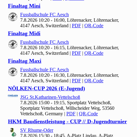
Finaltag Mini
Fussballschule FC Aesch
7.8.2026 10:20 - 16:00, Löhrenacker, Löhrenacker,
4147 Aesch, Switzerland
|
PDF
|
QR-Code
Finaltag Midi
Fussballschule FC Aesch
7.8.2026 10:20 - 16:15, Löhrenacker, Löhrenacker,
4147 Aesch, Switzerland
|
PDF
|
QR-Code
Finaltag Maxi
Fussballschule FC Aesch
7.8.2026 10:20 - 16:30, Löhrenacker, Löhrenacker,
4147 Aesch, Switzerland
|
PDF
|
QR-Code
NÖLKEN-CUP
2026 (E-Jugend)
JSG St.Katharinen-Vettelschoß
7.8.2026 15:00 - 19:15, Sportplatz Vettelschoß,
Sportplatz Vettelschoß, Willscheider Weg, 53560
Vettelschoß, Germany
|
PDF
|
QR-Code
HKM Baudienstleistung - CUP // D-Jugendturnier
SV Rhume-Oder
7.8.2026 15:30 - 18:45, A-Platz Lindau, A-Platz