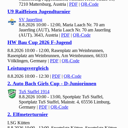
7210 Mattersburg, Austria
|
PDF
|
QR-Code
U9 Raiffeisen Jugendturnier
SV Jauerling
8.8.2026 10:00 - 12:00, Maria Laach Nr.
70 am
Jauerling (AUT), Maria Laach Nr. 70 am Jauerling
(AUT), 3643, Austria
|
PDF
|
QR-Code
HW Bau Cup
2026 F-Jugend
8.8.2026 10:00 - 12:00, Rasenplatz am Weinbrunnen,
Rasenplatz am Weinbrunnen, Am Weinbrunnen, 66333
Völklingen, Germany
|
PDF
|
QR-Code
Leistungsvergleich
8.8.2026 10:00 - 12:30
|
PDF
|
QR-Code
2. Auto Bach Girls Cup - D-Juniorinnen
Tu
S Staffel
1914
8.8.2026 10:00 - 13:00, Sportplatz Tu
S Staffel,
Sportplatz TuS Staffel, Mainstr. 4, 65556 Limburg,
Germany
|
PDF
|
QR-Code
2. Elfmeterturnier
LSG Kütten
8.8.2026 10:00 - 13:00, Sportplatz Kütten, Sportplatz Kütten,